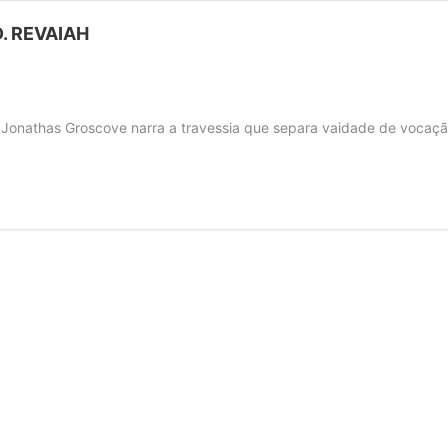
. REVAIAH
r, Jonathas Groscove narra a travessia que separa vaidade de vocação
HAS
OVE
H