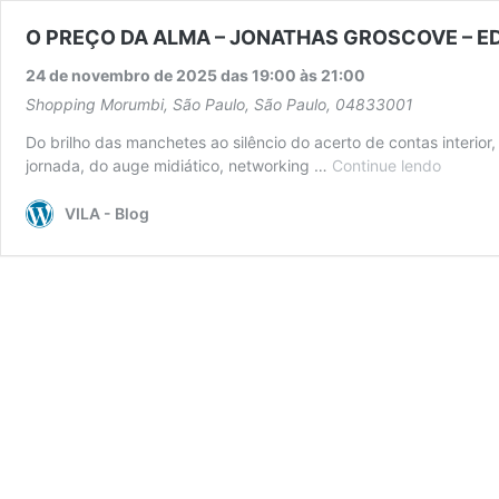
O PREÇO DA ALMA – JONATHAS GROSCOVE – ED
24 de novembro de 2025 das 19:00
às
21:00
Shopping Morumbi, São Paulo, São Paulo, 04833001
Do brilho das manchetes ao silêncio do acerto de contas interio
jornada, do auge midiático, networking …
Continue lendo
O
PREÇO
DA
VILA - Blog
ALMA
–
JONAT
GROSC
–
ED.
REVAIA