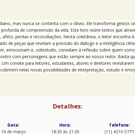
idiano, mas nunca se contenta com o óbvio. Ele transforma gestos s
profunda de compreensão da vida. Este livro reúne textos que atra
 afeto, perdas e reconciliações. Nesta coletânea, o leitor encontra 
lado de peças que revelam a precisão do diálogo e a inteligência cê
em rir, emocionam e, sobretudo, convidam à reflexão sobre quem som
encontro com personagens que estão sempre ao nosso redor. Basta q
. Um convite para leitores, estudantes, atores e diretores revisitare
cobrirem nelas novas possibilidades de interpretação, estudo e emo
Detalhes:
Data:
Hora:
Telefone:
16 de março
18:30 às 21:30
(11) 4210-5771