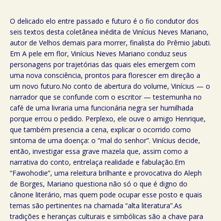
O delicado elo entre passado e futuro é o fio condutor dos
seis textos desta coletânea inédita de Vinícius Neves Mariano,
autor de Velhos demais para morrer, finalista do Prêmio Jabuti.
Em A pele em flor, Vinícius Neves Mariano conduz seus
personagens por trajetórias das quais eles emergem com
uma nova consciência, prontos para florescer em direção a
um novo futuro.No conto de abertura do volume, Vinícius — o
narrador que se confunde com o escritor — testemunha no
café de uma livraria uma funcionária negra ser humilhada
porque errou o pedido. Perplexo, ele ouve o amigo Henrique,
que também presencia a cena, explicar o ocorrido como
sintoma de uma doença: o “mal do senhor”. Vinícius decide,
então, investigar essa grave mazela que, assim como a
narrativa do conto, entrelaça realidade e fabulação.Em
“Fawohodie”, uma releitura brilhante e provocativa do Aleph
de Borges, Mariano questiona não só o que é digno do
cânone literário, mas quem pode ocupar esse posto e quais
temas são pertinentes na chamada “alta literatura”.As
tradições e heranças culturais e simbólicas são a chave para