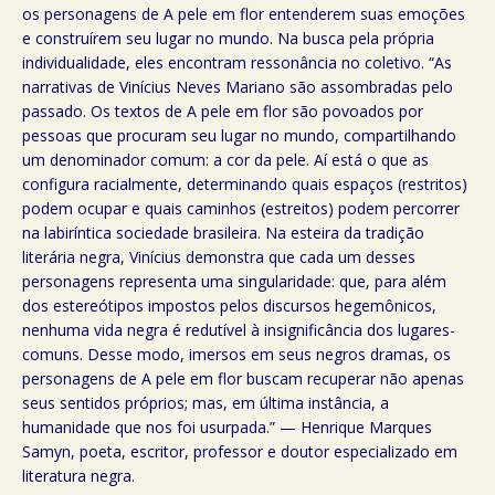
os personagens de A pele em flor entenderem suas emoções
e construírem seu lugar no mundo. Na busca pela própria
individualidade, eles encontram ressonância no coletivo. “As
narrativas de Vinícius Neves Mariano são assombradas pelo
passado. Os textos de A pele em flor são povoados por
pessoas que procuram seu lugar no mundo, compartilhando
um denominador comum: a cor da pele. Aí está o que as
configura racialmente, determinando quais espaços (restritos)
podem ocupar e quais caminhos (estreitos) podem percorrer
na labiríntica sociedade brasileira. Na esteira da tradição
literária negra, Vinícius demonstra que cada um desses
personagens representa uma singularidade: que, para além
dos estereótipos impostos pelos discursos hegemônicos,
nenhuma vida negra é redutível à insignificância dos lugares-
comuns. Desse modo, imersos em seus negros dramas, os
personagens de A pele em flor buscam recuperar não apenas
seus sentidos próprios; mas, em última instância, a
humanidade que nos foi usurpada.” — Henrique Marques
Samyn, poeta, escritor, professor e doutor especializado em
literatura negra.