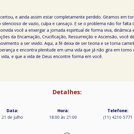
 acertou, e ainda assim estar completamente perdido. Giramos em t
ilencioso de vazio, culpa e cansaço. E se o problema não for falta 
nvida você a enxergar a jornada espiritual de forma viva, dinâmica
ções da Encarnação, Crucificação, Ressurreição e Ascensão, você d
imento a ser vivido. Aqui, a fé deixa de ser teoria e se torna cam
perança e encontra plenitude em uma vida que já não gira em torno d
a vida, e que a vida de Deus encontre forma em você.
Detalhes:
Data:
Hora:
Telefone:
21 de julho
18:00 às 21:00
(11) 4210-5771