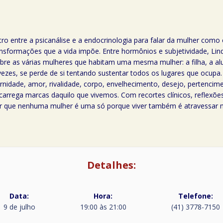
 entre a psicanálise e a endocrinologia para falar da mulher como el
transformações que a vida impõe. Entre hormônios e subjetividade, Li
bre as várias mulheres que habitam uma mesma mulher: a filha, a alu
ezes, se perde de si tentando sustentar todos os lugares que ocup
nidade, amor, rivalidade, corpo, envelhecimento, desejo, pertencime
carrega marcas daquilo que vivemos. Com recortes clínicos, reflexõe
ar que nenhuma mulher é uma só porque viver também é atravessar mu
Detalhes:
Data:
Hora:
Telefone:
9 de julho
19:00 às 21:00
(41) 3778-7150