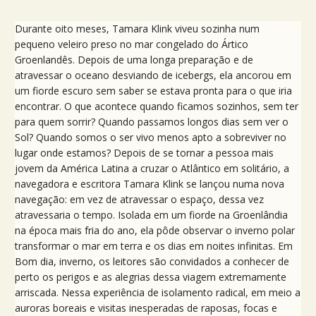
Durante oito meses, Tamara Klink viveu sozinha num
pequeno veleiro preso no mar congelado do Ártico
Groenlandês. Depois de uma longa preparação e de
atravessar o oceano desviando de icebergs, ela ancorou em
um fiorde escuro sem saber se estava pronta para o que iria
encontrar. O que acontece quando ficamos sozinhos, sem ter
para quem sorrir? Quando passamos longos dias sem ver o
Sol? Quando somos o ser vivo menos apto a sobreviver no
lugar onde estamos? Depois de se tornar a pessoa mais
jovem da América Latina a cruzar o Atlântico em solitário, a
navegadora e escritora Tamara Klink se lançou numa nova
navegação: em vez de atravessar o espaço, dessa vez
atravessaria o tempo. Isolada em um fiorde na Groenlândia
na época mais fria do ano, ela pôde observar o inverno polar
transformar o mar em terra e os dias em noites infinitas. Em
Bom dia, inverno, os leitores são convidados a conhecer de
perto os perigos e as alegrias dessa viagem extremamente
arriscada. Nessa experiência de isolamento radical, em meio a
auroras boreais e visitas inesperadas de raposas, focas e