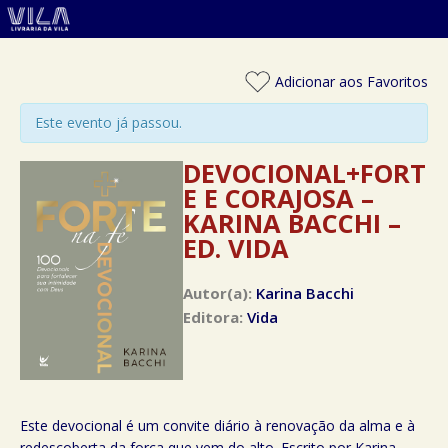
Adicionar aos Favoritos
Este evento já passou.
DEVOCIONAL+FORT
E E CORAJOSA –
KARINA BACCHI –
ED. VIDA
Autor(a):
Karina Bacchi
Editora:
Vida
Este devocional é um convite diário à renovação da alma e à
redescoberta da força que vem do alto. Escrito por Karina