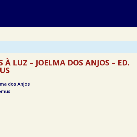
 À LUZ – JOELMA DOS ANJOS – ED.
US
lma dos Anjos
emus