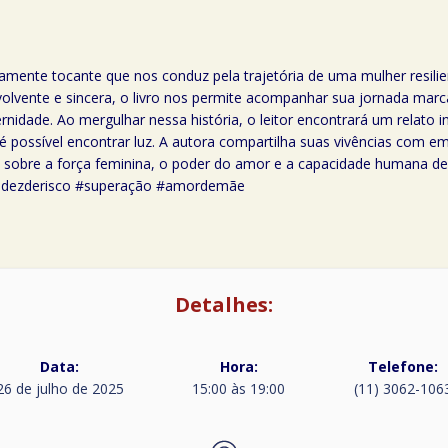
mente tocante que nos conduz pela trajetória de uma mulher resilie
volvente e sincera, o livro nos permite acompanhar sua jornada mar
rnidade. Ao mergulhar nessa história, o leitor encontrará um relato
ssível encontrar luz. A autora compartilha suas vivências com em
 sobre a força feminina, o poder do amor e a capacidade humana de 
videzderisco #superação #amordemãe
Detalhes:
Data:
Hora:
Telefone:
26 de julho de 2025
15:00 às 19:00
(11) 3062-106