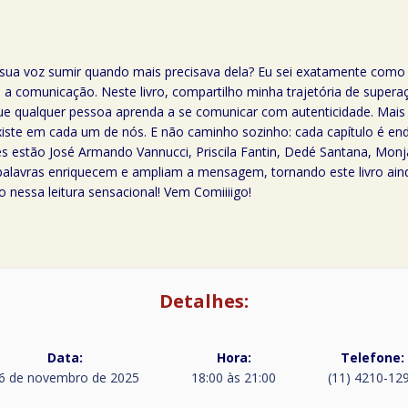
u sua voz sumir quando mais precisava dela? Eu sei exatamente como 
: a comunicação. Neste livro, compartilho minha trajetória de super
 que qualquer pessoa aprenda a se comunicar com autenticidade. Mai
existe em cada um de nós. E não caminho sozinho: cada capítulo é
s estão José Armando Vannucci, Priscila Fantin, Dedé Santana, Monj
s palavras enriquecem e ampliam a mensagem, tornando este livro aind
 nessa leitura sensacional! Vem Comiiiigo!
Detalhes:
Data:
Hora:
Telefone:
6 de novembro de 2025
18:00 às 21:00
(11) 4210-12