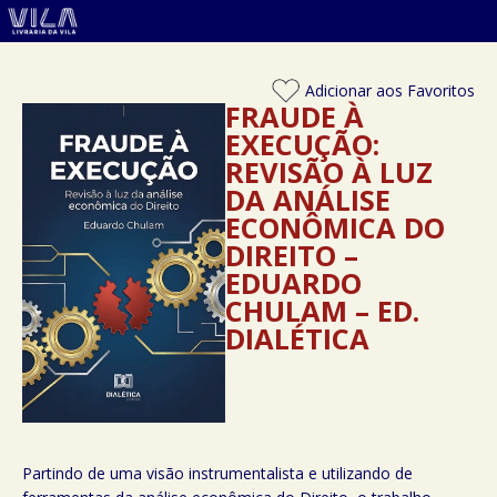
Adicionar aos Favoritos
FRAUDE À
EXECUÇÃO:
REVISÃO À LUZ
DA ANÁLISE
ECONÔMICA DO
DIREITO –
EDUARDO
CHULAM – ED.
DIALÉTICA
Partindo de uma visão instrumentalista e utilizando de