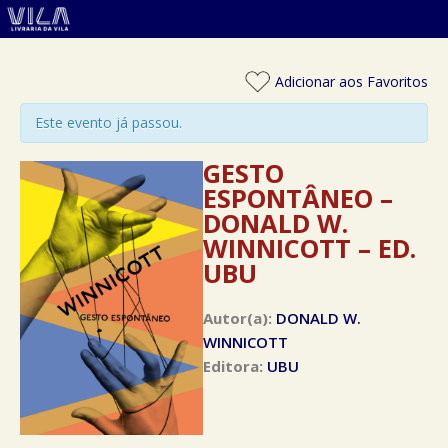
Adicionar aos Favoritos
Este evento já passou.
GESTO
ESPONTÂNEO –
DONALD W.
WINNICOTT – ED.
UBU
Autor(a):
DONALD W.
WINNICOTT
Editora:
UBU