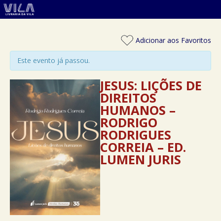
Adicionar aos Favoritos
Este evento já passou.
JESUS: LIÇÕES DE
DIREITOS
HUMANOS –
RODRIGO
RODRIGUES
CORREIA – ED.
LUMEN JURIS