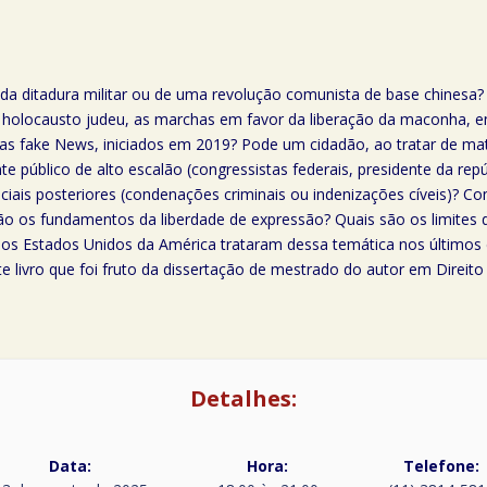
 da ditadura militar ou de uma revolução comunista de base chinesa
do holocausto judeu, as marchas em favor da liberação da maconha, e
as fake News, iniciados em 2019? Pode um cidadão, ao tratar de matér
 público de alto escalão (congressistas federais, presidente da repú
diciais posteriores (condenações criminais ou indenizações cíveis)?
ão os fundamentos da liberdade de expressão? Quais são os limites 
os Estados Unidos da América trataram dessa temática nos últimos 
e livro que foi fruto da dissertação de mestrado do autor em Direit
Detalhes:
Data:
Hora:
Telefone: