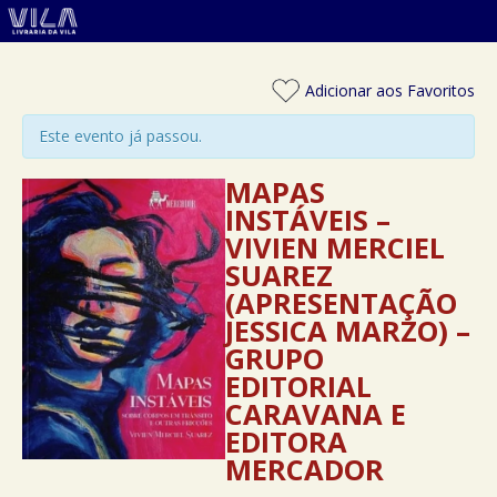
Adicionar aos Favoritos
Este evento já passou.
MAPAS
INSTÁVEIS –
VIVIEN MERCIEL
SUAREZ
(APRESENTAÇÃO
JESSICA MARZO) –
GRUPO
EDITORIAL
CARAVANA E
EDITORA
MERCADOR