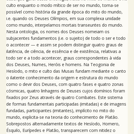
culto enquanto o modo mítico de ser no mundo, torna-se
possível como história da grande época do mito do mundo,
i.e. quando os Deuses Olímpios, em sua complexa unidade
como mundo, interpelamos mortais transeuntes do mundo.
Nesta ontologia, os nomes dos Deuses nomeiam os
subjacentes fundamentos (i.e. o sujeito) de todo o ser e todo
o acontecer — e assim se podem distinguir quatro graus de
ilatência, de ciência, de essência e de existência, relativas a
todo ser e a todo acontecer, graus correspondentes à vida
dos Deuses, Numes, Heróis e homens. Na Teogonia de
Hesíodo, o mito e culto das Musas fundam mediante o canto
o ilatente conhecimento da origem e estrutura do mundo
como o devir dos Deuses, com quatro fases e quatro zonas
cósmicas, quatro linhagens de Deuses cujos domínios foram
fixados por Zeus através de quatro Combates. Este sistema
de formas fundamentais participadas (imitadas) e de imagens
fundadas, participantes (imitantes), implícito no mito do
mundo, explicita-se na teoria do conhecimento de Platão.
Sobrepostos alternadamente textos de Hesíodo, Homero,
Ésquilo, Eurípedes e Platão, transparecem com nitidez o