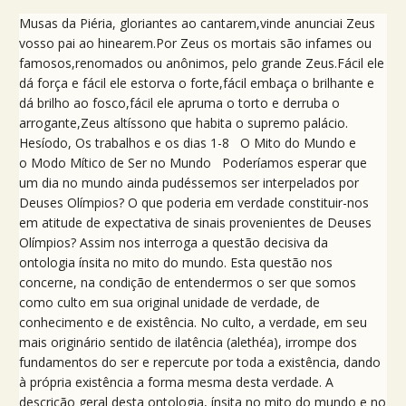
Musas da Piéria, gloriantes ao cantarem,vinde anunciai Zeus
vosso pai ao hinearem.Por Zeus os mortais são infames ou
famosos,renomados ou anônimos, pelo grande Zeus.Fácil ele
dá força e fácil ele estorva o forte,fácil embaça o brilhante e
dá brilho ao fosco,fácil ele apruma o torto e derruba o
arrogante,Zeus altíssono que habita o supremo palácio.
Hesíodo, Os trabalhos e os dias 1-8 O Mito do Mundo e
o Modo Mítico de Ser no Mundo Poderíamos esperar que
um dia no mundo ainda pudéssemos ser interpelados por
Deuses Olímpios? O que poderia em verdade constituir-nos
em atitude de expectativa de sinais provenientes de Deuses
Olímpios? Assim nos interroga a questão decisiva da
ontologia ínsita no mito do mundo. Esta questão nos
concerne, na condição de entendermos o ser que somos
como culto em sua original unidade de verdade, de
conhecimento e de existência. No culto, a verdade, em seu
mais originário sentido de ilatência (alethéa), irrompe dos
fundamentos do ser e repercute por toda a existência, dando
à própria existência a forma mesma desta verdade. A
descrição geral desta ontologia, ínsita no mito do mundo e no