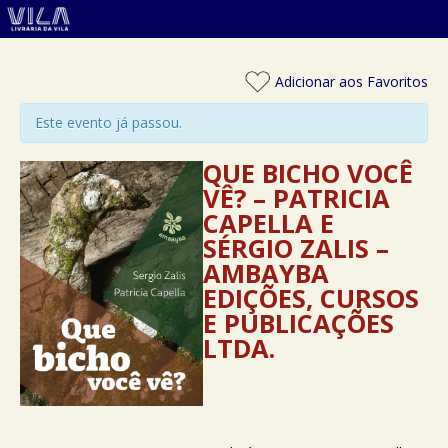
Adicionar aos Favoritos
Este evento já passou.
QUE BICHO VOCÊ
VÊ? – PATRICIA
CAPELLA E
SÉRGIO ZALIS –
AMBAYBA
EDIÇÕES, CURSOS
E PUBLICAÇÕES
LTDA.