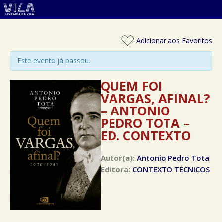
Adicionar aos Favoritos
Este evento já passou.
QUEM FOI
VARGAS, AFINAL?
– ANTONIO
PEDRO TOTA –
ED. CONTEXTO
Autor(a):
Antonio Pedro Tota
Editora:
CONTEXTO TÉCNICOS