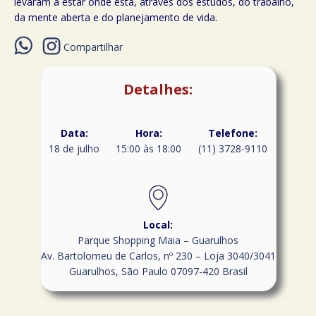
levaram a estar onde está, através dos estudos, do trabalho,
da mente aberta e do planejamento de vida.
Compartilhar
Detalhes:
Data:
Hora:
Telefone:
18 de julho
15:00 às 18:00
(11) 3728-9110
Local:
Parque Shopping Maia – Guarulhos
Av. Bartolomeu de Carlos, nº 230 – Loja 3040/3041
Guarulhos
,
São Paulo
07097-420
Brasil