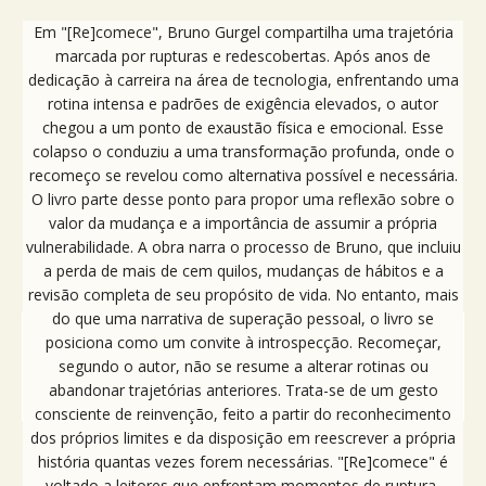
Em "[Re]comece", Bruno Gurgel compartilha uma trajetória
marcada por rupturas e redescobertas. Após anos de
dedicação à carreira na área de tecnologia, enfrentando uma
rotina intensa e padrões de exigência elevados, o autor
chegou a um ponto de exaustão física e emocional. Esse
colapso o conduziu a uma transformação profunda, onde o
recomeço se revelou como alternativa possível e necessária.
O livro parte desse ponto para propor uma reflexão sobre o
valor da mudança e a importância de assumir a própria
vulnerabilidade. A obra narra o processo de Bruno, que incluiu
a perda de mais de cem quilos, mudanças de hábitos e a
revisão completa de seu propósito de vida. No entanto, mais
do que uma narrativa de superação pessoal, o livro se
posiciona como um convite à introspecção. Recomeçar,
segundo o autor, não se resume a alterar rotinas ou
abandonar trajetórias anteriores. Trata-se de um gesto
consciente de reinvenção, feito a partir do reconhecimento
dos próprios limites e da disposição em reescrever a própria
história quantas vezes forem necessárias. "[Re]comece" é
voltado a leitores que enfrentam momentos de ruptura,