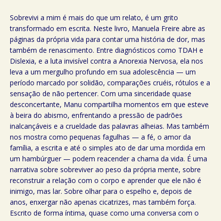
Sobrevivi a mim é mais do que um relato, é um grito
transformado em escrita. Neste livro, Manuela Freire abre as
páginas da própria vida para contar uma história de dor, mas
também de renascimento. Entre diagnósticos como TDAH e
Dislexia, e a luta invisível contra a Anorexia Nervosa, ela nos
leva a um mergulho profundo em sua adolescência — um
período marcado por solidão, comparações cruéis, rótulos e a
sensação de não pertencer. Com uma sinceridade quase
desconcertante, Manu compartilha momentos em que esteve
à beira do abismo, enfrentando a pressão de padrões
inalcançáveis e a crueldade das palavras alheias. Mas também
nos mostra como pequenas fagulhas — a fé, o amor da
família, a escrita e até o simples ato de dar uma mordida em
um hambúrguer — podem reacender a chama da vida. É uma
narrativa sobre sobreviver ao peso da própria mente, sobre
reconstruir a relação com o corpo e aprender que ele não é
inimigo, mas lar. Sobre olhar para o espelho e, depois de
anos, enxergar não apenas cicatrizes, mas também força.
Escrito de forma íntima, quase como uma conversa com o