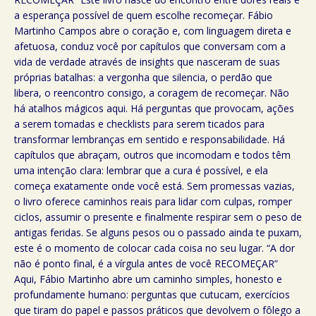
a esperança possível de quem escolhe recomeçar. Fábio
Martinho Campos abre o coração e, com linguagem direta e
afetuosa, conduz você por capítulos que conversam com a
vida de verdade através de insights que nasceram de suas
próprias batalhas: a vergonha que silencia, o perdão que
libera, o reencontro consigo, a coragem de recomeçar. Não
há atalhos mágicos aqui. Há perguntas que provocam, ações
a serem tomadas e checklists para serem ticados para
transformar lembranças em sentido e responsabilidade. Há
capítulos que abraçam, outros que incomodam e todos têm
uma intenção clara: lembrar que a cura é possível, e ela
começa exatamente onde você está. Sem promessas vazias,
o livro oferece caminhos reais para lidar com culpas, romper
ciclos, assumir o presente e finalmente respirar sem o peso de
antigas feridas. Se alguns pesos ou o passado ainda te puxam,
este é o momento de colocar cada coisa no seu lugar. “A dor
não é ponto final, é a vírgula antes de você RECOMEÇAR”
Aqui, Fábio Martinho abre um caminho simples, honesto e
profundamente humano: perguntas que cutucam, exercícios
que tiram do papel e passos práticos que devolvem o fôlego a