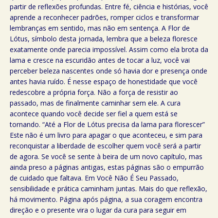
partir de reflexões profundas. Entre fé, ciência e histórias, você
aprende a reconhecer padrões, romper ciclos e transformar
lembranças em sentido, mas não em sentença. A Flor de
Lótus, símbolo desta jornada, lembra que a beleza floresce
exatamente onde parecia impossível. Assim como ela brota da
lama e cresce na escuridão antes de tocar a luz, você vai
perceber beleza nascentes onde só havia dor e presença onde
antes havia ruído. É nesse espaço de honestidade que você
redescobre a própria força. Não a força de resistir ao
passado, mas de finalmente caminhar sem ele. A cura
acontece quando você decide ser fiel a quem está se
tornando. “Até a Flor de Lótus precisa da lama para florescer”
Este não é um livro para apagar o que aconteceu, e sim para
reconquistar a liberdade de escolher quem você será a partir
de agora. Se você se sente à beira de um novo capítulo, mas
ainda preso a páginas antigas, estas páginas são o empurrão
de cuidado que faltava. Em Você Não É Seu Passado,
sensibilidade e prática caminham juntas. Mais do que reflexão,
há movimento. Página após página, a sua coragem encontra
direção e o presente vira o lugar da cura para seguir em