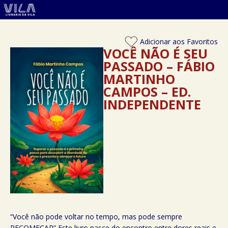
Adicionar aos Favoritos
VOCÊ NÃO É SEU
PASSADO – FÁBIO
MARTINHO
CAMPOS – ED.
INDEPENDENTE
“Você não pode voltar no tempo, mas pode sempre
RECOMEÇAR” Este livro nasce do encontro entre dores reais e