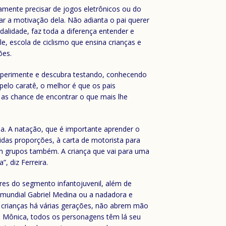
iamente precisar de jogos eletrônicos ou do
har a motivação dela. Não adianta o pai querer
dalidade, faz toda a diferença entender e
cle, escola de ciclismo que ensina crianças e
ões.
 experimente e descubra testando, conhecendo
 pelo caratê, o melhor é que os pais
 as chance de encontrar o que mais lhe
ia. A natação, que é importante aprender o
vidas proporções, à carta de motorista para
o em grupos também. A criança que vai para uma
, diz Ferreira.
res do segmento infantojuvenil, além de
o mundial Gabriel Medina ou a nadadora e
 crianças há várias gerações, não abrem mão
a Mônica, todos os personagens têm lá seu