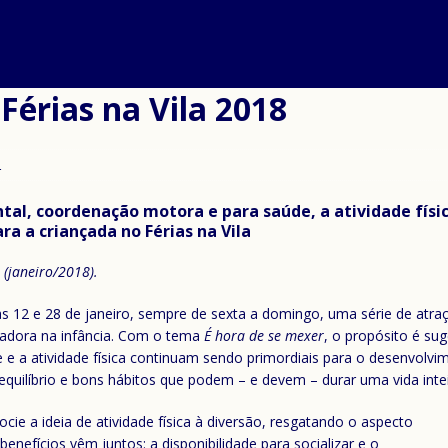
Férias na Vila 2018
L
al, coordenação motora e para saúde, a atividade físi
a a criançada no Férias na Vila
 (janeiro/2018).
as 12 e 28 de janeiro, sempre de sexta a domingo, uma série de atra
madora na infância. Com o tema
É hora de se mexer
, o propósito é su
rte e a atividade física continuam sendo primordiais para o desenvo
equilíbrio e bons hábitos que podem – e devem – durar uma vida intei
cie a ideia de atividade física à diversão, resgatando o aspecto
benefícios vêm juntos: a disponibilidade para socializar e o