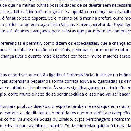
a de que há muitas outras possibilidades de se divertir sem necessar
s e adultos é identificar o gosto e a aptidão da criança para trabal
ai, é fanático pelo esporte. Se o menino ou a menina prefere outra mo
a o professor de educação física Vinícius Ferreira, diretor da Royal Cy
ar até técnicas avançadas para ciclistas que participam de competiç
preferências é permitir, como dizem os especialistas, que a criança
cansar da aula de natação ou de tênis, pedir para parar porque optou
 criança tiver e quanto mais esportes conhecer, muito maiores serão
 esportivas que estão ligadas à ‘sobrevivência’, inclusive na infânc
ianças aprender a pedalar de forma correta equivale, guardadas as de
 e equilíbrio – literalmente. Às vezes significa garantia de inclusã
o, corre muito o risco de se sentir excluída e isso não vai ser bacana”
ulos para públicos diversos, o esporte também é destaque entre auto
los e esportistas de diferentes modalidades como o surfista e campeã
res como Mauricio de Souza ou Ziraldo, cujos personagens encantam
de entrada para aventuras infantis. Do Menino Maluquinho à turma d