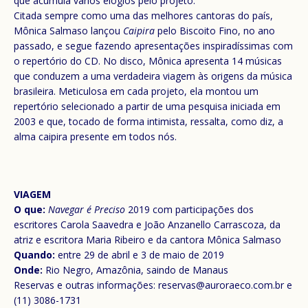
que acumula vários elogios pelo projeto.
Citada sempre como uma das melhores cantoras do país,
Mônica Salmaso lançou
Caipira
pelo Biscoito Fino, no ano
passado, e segue fazendo apresentações inspiradíssimas com
o repertório do CD. No disco, Mônica apresenta 14 músicas
que conduzem a uma verdadeira viagem às origens da música
brasileira. Meticulosa em cada projeto, ela montou um
repertório selecionado a partir de uma pesquisa iniciada em
2003 e que, tocado de forma intimista, ressalta, como diz, a
alma caipira presente em todos nós.
VIAGEM
O que:
Navegar é Preciso
2019 com participações dos
escritores Carola Saavedra e João Anzanello Carrascoza, da
atriz e escritora Maria Ribeiro e da cantora Mônica Salmaso
Quando:
entre 29 de abril e 3 de maio de 2019
Onde:
Rio Negro, Amazônia, saindo de Manaus
Reservas e outras informações: reservas@auroraeco.com.br e
(11) 3086-1731