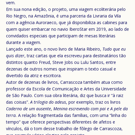
vem.
Em sua nona edição, o projeto, uma viagem ecoliterária pelo
Rio Negro, na Amazônia, é uma parceria da Livraria da Vila
com a agência Auroraeco, que já disponibiliza as cabines para
quem quiser embarcar no navio IberoStar em 2019, ao lado de
convidados especiais que participam de mesas literárias
durante a viagem.
Lançado este ano, o novo livro de Maria Ribeiro,
Tudo que eu
quis dizer
, traz cartas que ela escreveu para destinatários tão
distintos quanto Freud, Steve Jobs ou Lulu Santos, entre
dezenas de outros nomes que inspiram o texto casual e
divertido da atriz e escritora.
Autor de dezenas de livros, Carrascoza também atua como
professor da Escola de Comunicação e Artes da Universidade
de São Paulo. Com sua obra literária, diz que busca ir “à raiz
das coisas”.
A trilogia do adeus
, por exemplo, traz os livros
Caderno de um ausente
,
Menina escrevendo com pai e A pele da
terra.
A relação fragmentada das famílias, com uma “linha do
tempo” que oferece perspectivas diferentes de afetos e
vínculos, dá o tom desse trabalho de fôlego de Carrascoza,