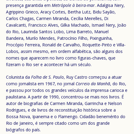
presença garantida em
Metrópole à beira-mar
. Adalgisa Nery,
Agrippino Grieco, Aracy Cortes, Bertha Lutz, Bidu Sayão,
Carlos Chagas, Carmen Miranda, Cecília Meirelles, Di
Cavalcanti, Francisco Alves, Gilka Machado, Ismael Nery, João
do Rio, Laurinda Santos Lobo, Lima Barreto, Manuel
Bandeira, Murilo Mendes, Patrocínio Filho, Pixinguinha,
Procópio Ferreira, Ronald de Carvalho, Roquette-Pinto e Villa-
Lobos, assim mesmo, em ordem alfabética, são alguns dos
nomes que aparecem no livro como figuras-chaves, que
fizeram o Rio ser e acontecer há um século.
Colunista da
Folha de S. Paulo
, Ruy Castro começou a atuar
como jornalista em 1967, no jornal
Correio da Manhã
, do Rio,
e passou por todos os grandes veículos da imprensa carioca e
paulistana. A partir de 1990, concentrou-se mais nos livros. É
autor de biografias de Carmen Miranda, Garrincha e Nelson
Rodrigues, e de livros de reconstituição histórica sobre a
Bossa Nova, Ipanema e o Flamengo. Cidadão benemérito do
Rio de Janeiro, é sempre citado como um dos grande
biógrafos do país.