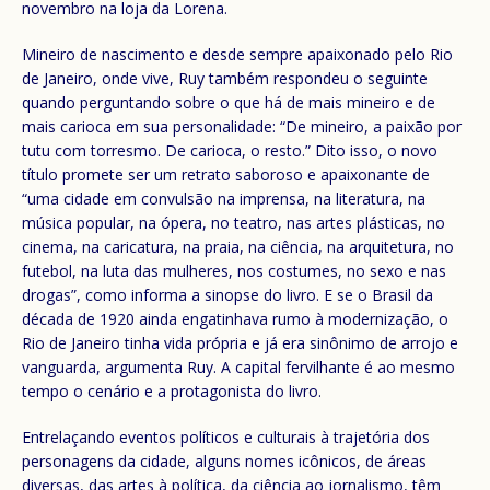
novembro na loja da Lorena.
Mineiro de nascimento e desde sempre apaixonado pelo Rio
de Janeiro, onde vive, Ruy também respondeu o seguinte
quando perguntando sobre o que há de mais mineiro e de
mais carioca em sua personalidade: “De mineiro, a paixão por
tutu com torresmo. De carioca, o resto.” Dito isso, o novo
título promete ser um retrato saboroso e apaixonante de
“uma cidade em convulsão na imprensa, na literatura, na
música popular, na ópera, no teatro, nas artes plásticas, no
cinema, na caricatura, na praia, na ciência, na arquitetura, no
futebol, na luta das mulheres, nos costumes, no sexo e nas
drogas”, como informa a sinopse do livro. E se o Brasil da
década de 1920 ainda engatinhava rumo à modernização, o
Rio de Janeiro tinha vida própria e já era sinônimo de arrojo e
vanguarda, argumenta Ruy. A capital fervilhante é ao mesmo
tempo o cenário e a protagonista do livro.
Entrelaçando eventos políticos e culturais à trajetória dos
personagens da cidade, alguns nomes icônicos, de áreas
diversas, das artes à política, da ciência ao jornalismo, têm