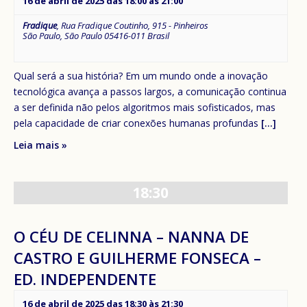
16 de abril de 2025 das 18:00
às
21:00
Fradique
,
Rua Fradique Coutinho, 915 - Pinheiros
São Paulo
,
São Paulo
05416-011
Brasil
Qual será a sua história? Em um mundo onde a inovação
tecnológica avança a passos largos, a comunicação continua
a ser definida não pelos algoritmos mais sofisticados, mas
pela capacidade de criar conexões humanas profundas
[...]
Leia mais »
18:30
O CÉU DE CELINNA – NANNA DE
CASTRO E GUILHERME FONSECA –
ED. INDEPENDENTE
16 de abril de 2025 das 18:30
às
21:30