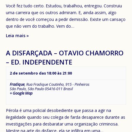
Você fez tudo certo. Estudou, trabalhou, entregou. Construiu
uma carreira que os outros admiram. E, ainda assim, algo
dentro de você começou a pedir demissão. Existe um cansaço
que não vem do trabalho. Vem do…
Leia mais »
A DISFARÇADA – OTAVIO CHAMORRO
– ED. INDEPENDENTE
2 de setembro das 18:00
às
21:00
Fradique
,
Rua Fradique Coutinho, 915 - Pinheiros
São Paulo
,
São Paulo
05416-011
Brasil
+ Google Map
Pérola é uma policial desobediente que passa a agir na
ilegalidade quando seu colega de farda desaparece durante as
investigações para desbaratar uma organização criminosa.
Mestre na arte do disfarce, ela se infiltra em uma…