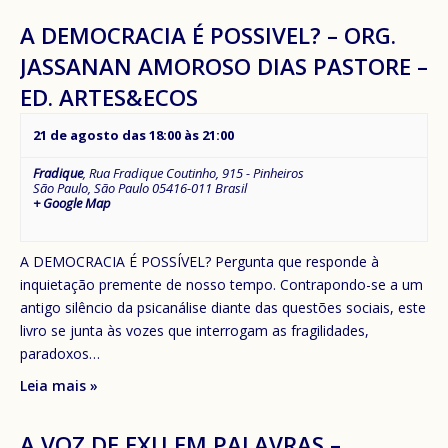
A DEMOCRACIA É POSSIVEL? – ORG.
JASSANAN AMOROSO DIAS PASTORE –
ED. ARTES&ECOS
21 de agosto das 18:00
às
21:00
Fradique
,
Rua Fradique Coutinho, 915 - Pinheiros
São Paulo
,
São Paulo
05416-011
Brasil
+ Google Map
A DEMOCRACIA É POSSÍVEL? Pergunta que responde à
inquietação premente de nosso tempo. Contrapondo-se a um
antigo silêncio da psicanálise diante das questões sociais, este
livro se junta às vozes que interrogam as fragilidades,
paradoxos…
Leia mais »
A VOZ DE EXU EM PALAVRAS –