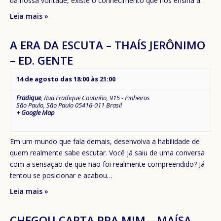
da nossa vontade, existe o conhecimento que nos ensina a…
Leia mais »
A ERA DA ESCUTA – THAÍS JERÔNIMO
– ED. GENTE
14 de agosto das 18:00
às
21:00
Fradique
,
Rua Fradique Coutinho, 915 - Pinheiros
São Paulo
,
São Paulo
05416-011
Brasil
+ Google Map
Em um mundo que fala demais, desenvolva a habilidade de
quem realmente sabe escutar. Você já saiu de uma conversa
com a sensação de que não foi realmente compreendido? Já
tentou se posicionar e acabou…
Leia mais »
CHEGOU CARTA PRA MIM – MAÍSA