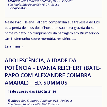
Fradique
,
Rua Fradique Coutinho, 915 - Pinheiros
São Paulo
,
São Paulo
05416-011
Brasil
+ Google Map
Neste livro, Helena Taliberti compartilha sua travessia do luto
pela perda de seus dois filhos e de sua nora grávida do seu
primeiro neto, no rompimento da barragem em Brumadinho.
Um testemunho sobre memória, resistência…
Leia mais »
ADOLESCÊNCIA, A IDADE DA
POTÊNCIA – EVANIA REICHERT (BATE-
PAPO COM ALEXANDRE COIMBRA
AMARAL) – ED. SUMMUS
18 de agosto das 18:00
às
21:30
Fradique
,
Rua Fradique Coutinho, 915 - Pinheiros
São Paulo
,
São Paulo
05416-011
Brasil