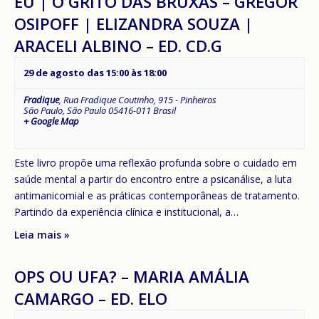
EU | O GRITO DAS BRUXAS – GREGOR
OSIPOFF | ELIZANDRA SOUZA |
ARACELI ALBINO – ED. CD.G
29 de agosto das 15:00
às
18:00
Fradique
,
Rua Fradique Coutinho, 915 - Pinheiros
São Paulo
,
São Paulo
05416-011
Brasil
+ Google Map
Este livro propõe uma reflexão profunda sobre o cuidado em
saúde mental a partir do encontro entre a psicanálise, a luta
antimanicomial e as práticas contemporâneas de tratamento.
Partindo da experiência clínica e institucional, a…
Leia mais »
OPS OU UFA? – MARIA AMÁLIA
CAMARGO – ED. ELO