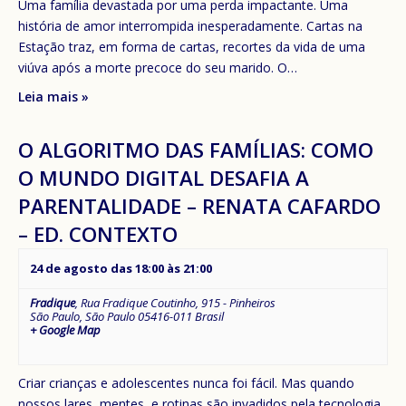
Uma família devastada por uma perda impactante. Uma
história de amor interrompida inesperadamente. Cartas na
Estação traz, em forma de cartas, recortes da vida de uma
viúva após a morte precoce do seu marido. O…
Leia mais »
O ALGORITMO DAS FAMÍLIAS: COMO
O MUNDO DIGITAL DESAFIA A
PARENTALIDADE – RENATA CAFARDO
– ED. CONTEXTO
24 de agosto das 18:00
às
21:00
Fradique
,
Rua Fradique Coutinho, 915 - Pinheiros
São Paulo
,
São Paulo
05416-011
Brasil
+ Google Map
Criar crianças e adolescentes nunca foi fácil. Mas quando
nossos lares, mentes, e rotinas são invadidos pela tecnologia,