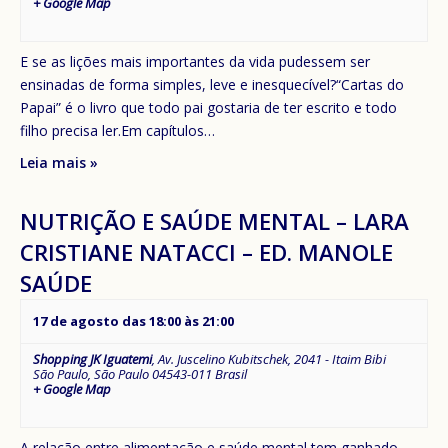
+ Google Map
E se as lições mais importantes da vida pudessem ser
ensinadas de forma simples, leve e inesquecível?“Cartas do
Papai” é o livro que todo pai gostaria de ter escrito e todo
filho precisa ler.Em capítulos…
Leia mais »
NUTRIÇÃO E SAÚDE MENTAL – LARA
CRISTIANE NATACCI – ED. MANOLE
SAÚDE
17 de agosto das 18:00
às
21:00
Shopping JK Iguatemi
,
Av. Juscelino Kubitschek, 2041 - Itaim Bibi
São Paulo
,
São Paulo
04543-011
Brasil
+ Google Map
A relação entre alimentação e saúde mental tem ganhado