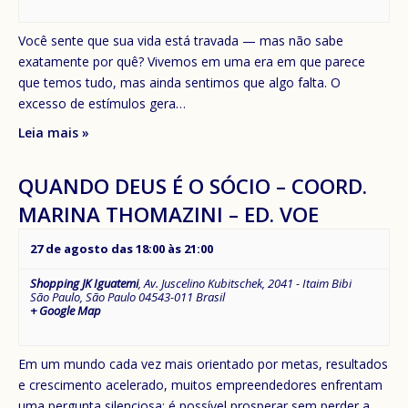
Você sente que sua vida está travada — mas não sabe
exatamente por quê? Vivemos em uma era em que parece
que temos tudo, mas ainda sentimos que algo falta. O
excesso de estímulos gera…
Leia mais »
QUANDO DEUS É O SÓCIO – COORD.
MARINA THOMAZINI – ED. VOE
27 de agosto das 18:00
às
21:00
Shopping JK Iguatemi
,
Av. Juscelino Kubitschek, 2041 - Itaim Bibi
São Paulo
,
São Paulo
04543-011
Brasil
+ Google Map
Em um mundo cada vez mais orientado por metas, resultados
e crescimento acelerado, muitos empreendedores enfrentam
uma pergunta silenciosa: é possível prosperar sem perder a