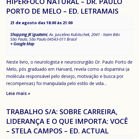
HIPERFOCO NATURAL – DR. PAULO
PORTO DE MELO – ED. LETRAMAIS
21 de agosto das 18:00
às
21:00
Shopping JK Iguatemi
,
Av. Juscelino Kubitschek, 2041 - Itaim Bibi
São Paulo
,
São Paulo
04543-011
Brasil
+ Google Map
Neste livro, o neurologista e neurocirurgião Dr. Paulo Porto de
Melo, pós graduado em Harvard, revela como a dopamina (a
molécula responsável pelo desejo, motivação e busca por
recompensas) foi manipulada pelo estilo de vida…
Leia mais »
TRABALHO S/A: SOBRE CARREIRA,
LIDERANÇA E O QUE IMPORTA: VOCÊ
– STELA CAMPOS – ED. ACTUAL