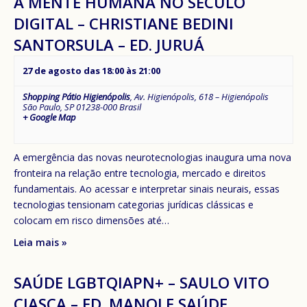
A MENTE HUMANA NO SÉCULO
DIGITAL – CHRISTIANE BEDINI
SANTORSULA – ED. JURUÁ
27 de agosto das 18:00
às
21:00
Shopping Pátio Higienópolis
,
Av. Higienópolis, 618 – Higienópolis
São Paulo
,
SP
01238-000
Brasil
+ Google Map
A emergência das novas neurotecnologias inaugura uma nova
fronteira na relação entre tecnologia, mercado e direitos
fundamentais. Ao acessar e interpretar sinais neurais, essas
tecnologias tensionam categorias jurídicas clássicas e
colocam em risco dimensões até…
Leia mais »
SAÚDE LGBTQIAPN+ – SAULO VITO
CIASCA – ED. MANOLE SAÚDE