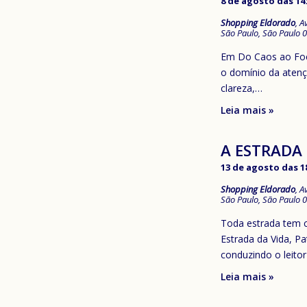
8 de agosto das 14
Shopping Eldorado
,
A
São Paulo
,
São Paulo
0
Em Do Caos ao Foc
o domínio da atenç
clareza,…
Leia mais »
A ESTRADA 
13 de agosto das 1
Shopping Eldorado
,
A
São Paulo
,
São Paulo
0
Toda estrada tem 
Estrada da Vida, P
conduzindo o leito
Leia mais »