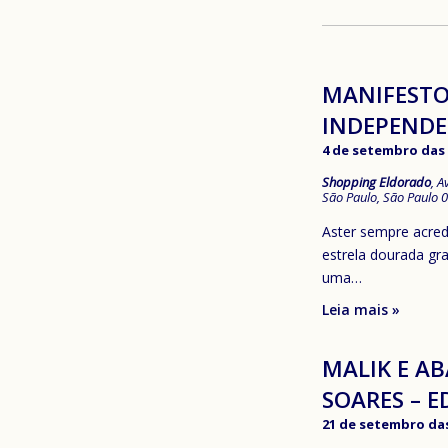
MANIFESTO 
INDEPEND
4 de setembro das 
Shopping Eldorado
,
A
São Paulo
,
São Paulo
0
Aster sempre acred
estrela dourada gr
uma…
Leia mais »
MALIK E AB
SOARES – E
21 de setembro das