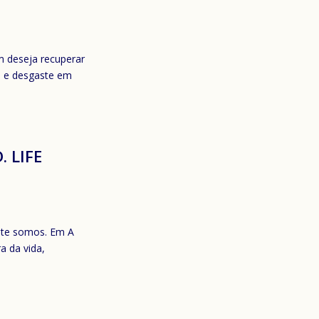
 deseja recuperar
o e desgaste em
. LIFE
nte somos. Em A
a da vida,