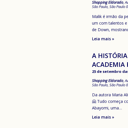
Shopping Eldorado
,
A
São Paulo
,
São Paulo
0
Malik é irmão da p
um com talentos e 
de Down, mostra
Leia mais »
A HISTÓRIA
ACADEMIA P
25 de setembro das
Shopping Eldorado
,
A
São Paulo
,
São Paulo
0
Da autora Maria Ali
🤗 Tudo começa com
Abayomi, uma…
Leia mais »