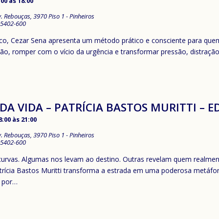
:00
às
18:00
v. Rebouças, 3970 Piso 1 - Pinheiros
5402-600
o, Cezar Sena apresenta um método prático e consciente para quem
ão, romper com o vício da urgência e transformar pressão, distraçã
DA VIDA – PATRÍCIA BASTOS MURITTI – ED
8:00
às
21:00
v. Rebouças, 3970 Piso 1 - Pinheiros
5402-600
curvas. Algumas nos levam ao destino. Outras revelam quem realme
atrícia Bastos Muritti transforma a estrada em uma poderosa metáfor
r por…