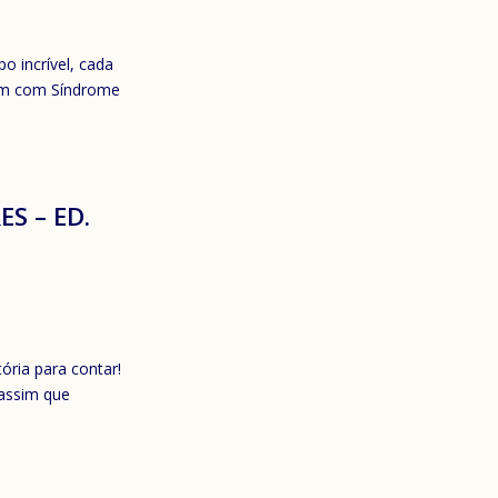
o incrível, cada
gem com Síndrome
S – ED.
ória para contar!
 assim que