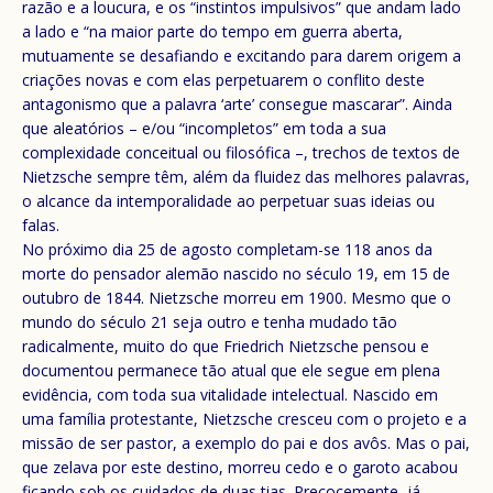
razão e a loucura, e os “instintos impulsivos” que andam lado
a lado e “na maior parte do tempo em guerra aberta,
mutuamente se desafiando e excitando para darem origem a
criações novas e com elas perpetuarem o conflito deste
antagonismo que a palavra ‘arte’ consegue mascarar”. Ainda
que aleatórios – e/ou “incompletos” em toda a sua
complexidade conceitual ou filosófica –, trechos de textos de
Nietzsche sempre têm, além da fluidez das melhores palavras,
o alcance da intemporalidade ao perpetuar suas ideias ou
falas.
No próximo dia 25 de agosto completam-se 118 anos da
morte do pensador alemão nascido no século 19, em 15 de
outubro de 1844. Nietzsche morreu em 1900. Mesmo que o
mundo do século 21 seja outro e tenha mudado tão
radicalmente, muito do que Friedrich Nietzsche pensou e
documentou permanece tão atual que ele segue em plena
evidência, com toda sua vitalidade intelectual. Nascido em
uma família protestante, Nietzsche cresceu com o projeto e a
missão de ser pastor, a exemplo do pai e dos avôs. Mas o pai,
que zelava por este destino, morreu cedo e o garoto acabou
ficando sob os cuidados de duas tias. Precocemente, já