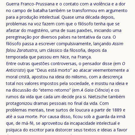
Guerra Franco-Prussiana e o contato com a violência e a dor
no campo de batalha também se transformou em argumento
para a produção intelectual. Quase uma década depois,
problemas na voz fazem com que o filósofo tenha que se
afastar do magistério, uma de suas paixões, iniciando uma
peregrinação por diversos países na tentativa da cura. O
filósofo passa a escrever compulsivamente, lançando
Assim
falou Zaratustra
, um clássico da filosofia, depois da
temporada que passou em Nice, na França.
Entre outras questões controversas, o pensador disse (em
O
Anticristo
) que “Deus está morto” ao atacar veementemente a
moral cristã, apostou na ideia do niilismo, com a descrença
total nos valores impostos pela sociedade, e insistiu na ideia e
na discussão do “eterno retorno” (em
A Gaia Ciência
) e os
rumos da vida que cada um decide pra si. Nietzsche também
protagonizou dramas pessoais no final da vida. Com
problemas mentais, teve surtos de loucura a partir de 1889 e
até a sua morte. Por causa disso, ficou sob a guarda da irmã
que, de má-fé, se aproveitou da incapacidade intelectual e
psíquica do escritor para distorcer seus textos e ideias a favor