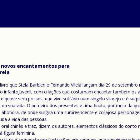
am novos encantamentos para
rela
 livro que Stela Barbieri e Fernando Vilela lançam dia 29 de setembro 
blico infantojuvenil, com criações que costumam encantar também o
 e quase sem posses, que vive solitário num singelo vilarejo e é sur
 da sua vida. O primeiro dos presentes é uma flauta, por meio da qu
 abóbora, de onde surgirá uma surpreendente e corajosa personage
da a vida das pessoas.
ão oral chinês e traz, dizem os autores, elementos clássicos do con
à figura feminina.
 visual é composta por ilustrações em carimbo, que convidam o leitor 