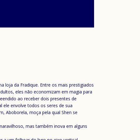
na loja da Fradique. Entre os mais prestigiados
s adultos, eles não economizam em magia para
preendido ao receber dois presentes de
al ele envolve todos os seres de sua
m, Aboborela, moça pela qual Shen se
to maravilhoso, mas também inova em alguns
a um folhear do livro no eixo vertical,