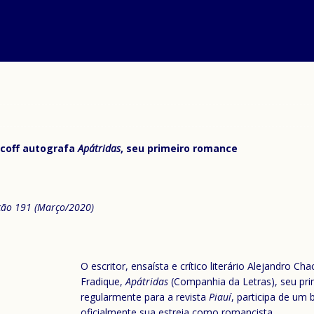
hacoff autografa
Apátridas
, seu primeiro romance
ição 191 (Março/2020)
O escritor, ensaísta e crítico literário Alejandro Ch
Fradique,
Apátridas
(Companhia da Letras), seu pri
regularmente para a revista
Piauí
, participa de um
oficialmente sua estreia como romancista.