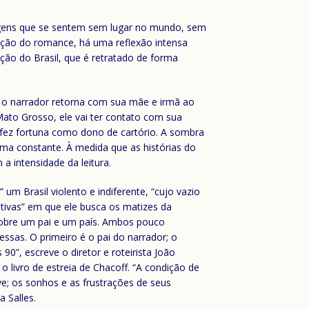
nagens que se sentem sem lugar no mundo, sem
gação do romance, há uma reflexão intensa
ração do Brasil, que é retratado de forma
a, o narrador retorna com sua mãe e irmã ao
ato Grosso, ele vai ter contato com sua
e fez fortuna como dono de cartório. A sombra
a constante. À medida que as histórias do
 intensidade da leitura.
um Brasil violento e indiferente, “cujo vazio
ativas” em que ele busca os matizes da
sobre um pai e um país. Ambos pouco
ssas. O primeiro é o pai do narrador; o
90”, escreve o diretor e roteirista João
 livro de estreia de Chacoff. “A condição de
; os sonhos e as frustrações de seus
 Salles.