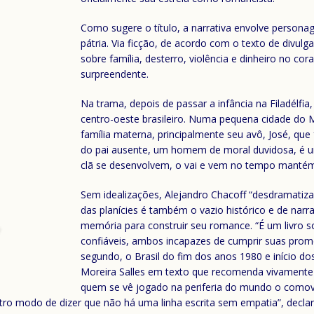
Como sugere o título, a narrativa envolve perso
pátria. Via ficção, de acordo com o texto de divul
sobre família, desterro, violência e dinheiro no co
surpreendente.
Na trama, depois de passar a infância na Filadélfi
centro-oeste brasileiro. Numa pequena cidade do M
família materna, principalmente seu avô, José, qu
do pai ausente, um homem de moral duvidosa, é um
clã se desenvolvem, o vai e vem no tempo mantém a
Sem idealizações, Alejandro Chacoff “desdramatiza” 
das planícies é também o vazio histórico e de narr
memória para construir seu romance. “É um livro 
confiáveis, ambos incapazes de cumprir suas prome
segundo, o Brasil do fim dos anos 1980 e início dos 
Moreira Salles em texto que recomenda vivamente o
quem se vê jogado na periferia do mundo o comove
o modo de dizer que não há uma linha escrita sem empatia”, declara