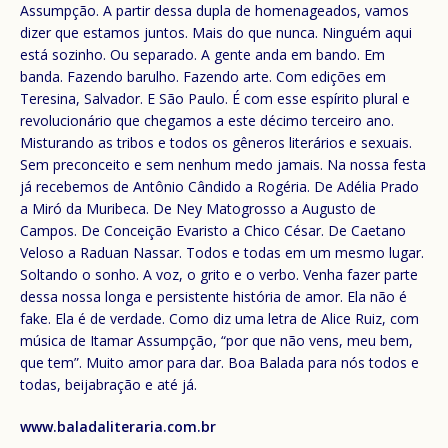
Assumpção. A partir dessa dupla de homenageados, vamos
dizer que estamos juntos. Mais do que nunca. Ninguém aqui
está sozinho. Ou separado. A gente anda em bando. Em
banda. Fazendo barulho. Fazendo arte. Com edições em
Teresina, Salvador. E São Paulo. É com esse espírito plural e
revolucionário que chegamos a este décimo terceiro ano.
Misturando as tribos e todos os gêneros literários e sexuais.
Sem preconceito e sem nenhum medo jamais. Na nossa festa
já recebemos de Antônio Cândido a Rogéria. De Adélia Prado
a Miró da Muribeca. De Ney Matogrosso a Augusto de
Campos. De Conceição Evaristo a Chico César. De Caetano
Veloso a Raduan Nassar. Todos e todas em um mesmo lugar.
Soltando o sonho. A voz, o grito e o verbo. Venha fazer parte
dessa nossa longa e persistente história de amor. Ela não é
fake. Ela é de verdade. Como diz uma letra de Alice Ruiz, com
música de Itamar Assumpção, “por que não vens, meu bem,
que tem”. Muito amor para dar. Boa Balada para nós todos e
todas, beijabração e até já.
www.baladaliteraria.com.br