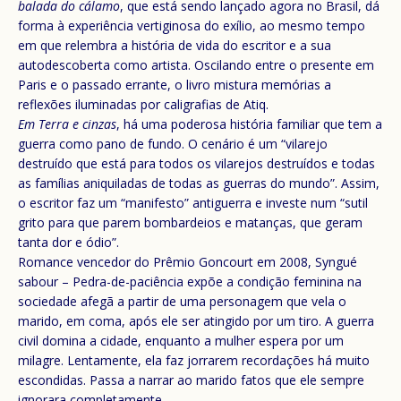
balada do cálamo
, que está sendo lançado agora no Brasil, dá
forma à experiência vertiginosa do exílio, ao mesmo tempo
em que relembra a história de vida do escritor e a sua
autodescoberta como artista. Oscilando entre o presente em
Paris e o passado errante, o livro mistura memórias a
reflexões iluminadas por caligrafias de Atiq.
Em Terra e cinzas
, há uma poderosa história familiar que tem a
guerra como pano de fundo. O cenário é um “vilarejo
destruído que está para todos os vilarejos destruídos e todas
as famílias aniquiladas de todas as guerras do mundo”. Assim,
o escritor faz um “manifesto” antiguerra e investe num “sutil
grito para que parem bombardeios e matanças, que geram
tanta dor e ódio”.
Romance vencedor do Prêmio Goncourt em 2008, Syngué
sabour – Pedra-de-paciência expõe a condição feminina na
sociedade afegã a partir de uma personagem que vela o
marido, em coma, após ele ser atingido por um tiro. A guerra
civil domina a cidade, enquanto a mulher espera por um
milagre. Lentamente, ela faz jorrarem recordações há muito
escondidas. Passa a narrar ao marido fatos que ele sempre
ignorara completamente.