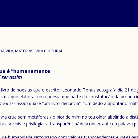
DA VILA
,
MATÉRIAS
,
VILA CULTURAL
 que é “humanamente
 ser assim
livro de poesias que o escritor Leonardo Tonus autografa dia 21 de 
iz que elabora “uma poesia que parte da constatação da própria im
a vai ser assim
quase “um livro-denúncia”. “Um dedo a apontar o malfe
lavra crua sem metáforas,/ o pior de mim no teu olhar abolindo a distâ
as sociais e privilegiar a transparência/ desconcertante da palavra
e de humanidade sintonizado com valores transcendentes e inegáveis