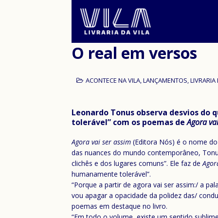
O real em versos
ACONTECE NA VILA
,
LANÇAMENTOS
,
LIVRARIA 
Leonardo Tonus observa desvios do
tolerável” com os poemas de
Agora vai
Agora vai ser assim
(Editora Nós) é o nome do 
das nuances do mundo contemporâneo, Tonus d
clichês e dos lugares comuns”. Ele faz de
Agor
humanamente tolerável”.
“Porque a partir de agora vai ser assim:/ a pa
vou apagar a opacidade da polidez das/ condut
poemas em destaque no livro.
“Em todo o volume, existe um sentido sublim