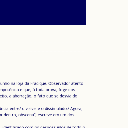
junho na loja da Fradique. Observador atento
potência e que, à toda prova, foge dos
ito, a aberração, o fato que se desvia do
ncia entre/ o visível e o dissimulado./ Agora,
 por dentro, obscena”, escreve em um dos
, identificado com os despossuídos de todo o