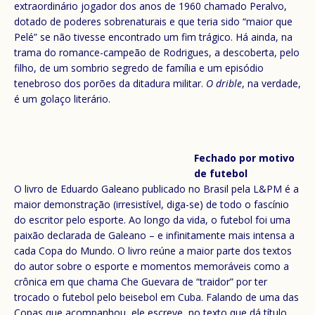
extraordinário jogador dos anos de 1960 chamado Peralvo,
dotado de poderes sobrenaturais e que teria sido “maior que
Pelé” se não tivesse encontrado um fim trágico. Há ainda, na
trama do romance-campeão de Rodrigues, a descoberta, pelo
filho, de um sombrio segredo de família e um episódio
tenebroso dos porões da ditadura militar.
O drible
, na verdade,
é um golaço literário.
Fechado por motivo
de futebol
O livro de Eduardo Galeano publicado no Brasil pela L&PM é a
maior demonstração (irresistível, diga-se) de todo o fascínio
do escritor pelo esporte. Ao longo da vida, o futebol foi uma
paixão declarada de Galeano – e infinitamente mais intensa a
cada Copa do Mundo. O livro reúne a maior parte dos textos
do autor sobre o esporte e momentos memoráveis como a
crônica em que chama Che Guevara de “traidor” por ter
trocado o futebol pelo beisebol em Cuba. Falando de uma das
Copas que acompanhou, ele escreve, no texto que dá título