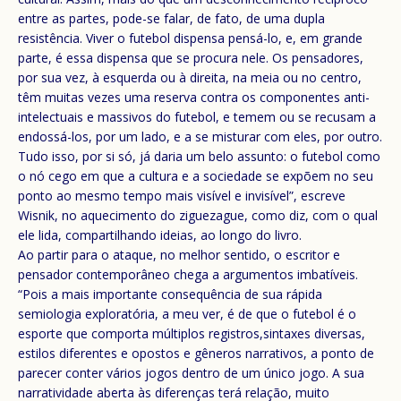
entre as partes, pode-se falar, de fato, de uma dupla
resistência. Viver o futebol dispensa pensá-lo, e, em grande
parte, é essa dispensa que se procura nele. Os pensadores,
por sua vez, à esquerda ou à direita, na meia ou no centro,
têm muitas vezes uma reserva contra os componentes anti-
intelectuais e massivos do futebol, e temem ou se recusam a
endossá-los, por um lado, e a se misturar com eles, por outro.
Tudo isso, por si só, já daria um belo assunto: o futebol como
o nó cego em que a cultura e a sociedade se expõem no seu
ponto ao mesmo tempo mais visível e invisível”, escreve
Wisnik, no aquecimento do ziguezague, como diz, com o qual
ele lida, compartilhando ideias, ao longo do livro.
Ao partir para o ataque, no melhor sentido, o escritor e
pensador contemporâneo chega a argumentos imbatíveis.
“Pois a mais importante consequência de sua rápida
semiologia exploratória, a meu ver, é de que o futebol é o
esporte que comporta múltiplos registros,sintaxes diversas,
estilos diferentes e opostos e gêneros narrativos, a ponto de
parecer conter vários jogos dentro de um único jogo. A sua
narratividade aberta às diferenças terá relação, muito