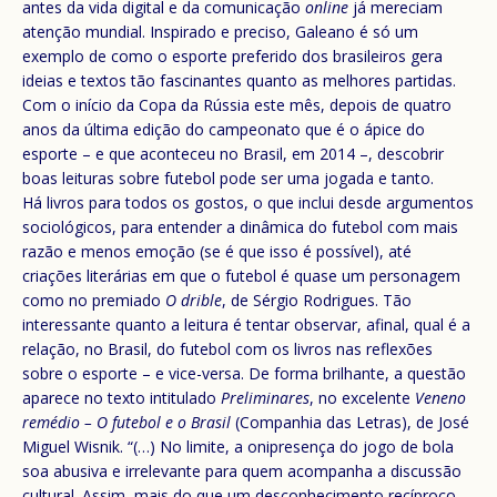
antes da vida digital e da comunicação
online
já mereciam
atenção mundial. Inspirado e preciso, Galeano é só um
exemplo de como o esporte preferido dos brasileiros gera
ideias e textos tão fascinantes quanto as melhores partidas.
Com o início da Copa da Rússia este mês, depois de quatro
anos da última edição do campeonato que é o ápice do
esporte – e que aconteceu no Brasil, em 2014 –, descobrir
boas leituras sobre futebol pode ser uma jogada e tanto.
Há livros para todos os gostos, o que inclui desde argumentos
sociológicos, para entender a dinâmica do futebol com mais
razão e menos emoção (se é que isso é possível), até
criações literárias em que o futebol é quase um personagem
como no premiado
O drible
, de Sérgio Rodrigues. Tão
interessante quanto a leitura é tentar observar, afinal, qual é a
relação, no Brasil, do futebol com os livros nas reflexões
sobre o esporte – e vice-versa. De forma brilhante, a questão
aparece no texto intitulado
Preliminares
, no excelente
Veneno
remédio – O futebol e o Brasil
(Companhia das Letras), de José
Miguel Wisnik. “(…) No limite, a onipresença do jogo de bola
soa abusiva e irrelevante para quem acompanha a discussão
cultural. Assim, mais do que um desconhecimento recíproco