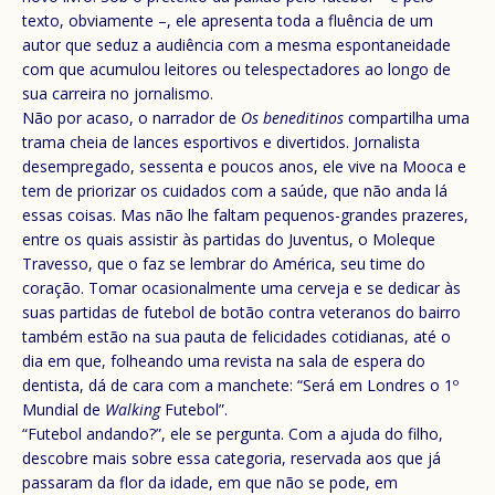
texto, obviamente –, ele apresenta toda a fluência de um
autor que seduz a audiência com a mesma espontaneidade
com que acumulou leitores ou telespectadores ao longo de
sua carreira no jornalismo.
Não por acaso, o narrador de
Os beneditinos
compartilha uma
trama cheia de lances esportivos e divertidos. Jornalista
desempregado, sessenta e poucos anos, ele vive na Mooca e
tem de priorizar os cuidados com a saúde, que não anda lá
essas coisas. Mas não lhe faltam pequenos-grandes prazeres,
entre os quais assistir às partidas do Juventus, o Moleque
Travesso, que o faz se lembrar do América, seu time do
coração. Tomar ocasionalmente uma cerveja e se dedicar às
suas partidas de futebol de botão contra veteranos do bairro
também estão na sua pauta de felicidades cotidianas, até o
dia em que, folheando uma revista na sala de espera do
dentista, dá de cara com a manchete: “Será em Londres o 1º
Mundial de
Walking
Futebol”.
“Futebol andando?”, ele se pergunta. Com a ajuda do filho,
descobre mais sobre essa categoria, reservada aos que já
passaram da flor da idade, em que não se pode, em