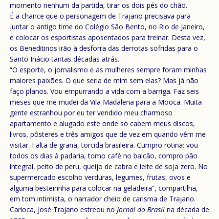
momento nenhum da partida, tirar os dois pés do chão.
É a chance que o personagem de Trajano precisava para
juntar o antigo time do Colégio São Bento, no Rio de Janeiro,
e colocar os esportistas aposentados para treinar. Desta vez,
os Beneditinos irão à desforra das derrotas sofridas para o
Santo Inácio tantas décadas atrás.
“O esporte, o jornalismo e as mulheres sempre foram minhas
maiores paixões. O que seria de mim sem elas? Mas já não
faço planos. Vou empurrando a vida com a barriga. Faz seis
meses que me mudei da Vila Madalena para a Mooca. Muita
gente estranhou por eu ter vendido meu charmoso
apartamento e alugado este onde só cabem meus discos,
livros, pôsteres e três amigos que de vez em quando vêm me
visitar. Falta de grana, torcida brasileira. Cumpro rotina: vou
todos os dias à padaria, tomo café no balcão, compro pão
integral, peito de peru, queijo de cabra e leite de soja zero. No
supermercado escolho verduras, legumes, frutas, ovos e
alguma besteirinha para colocar na geladeira”, compartilha,
em tom intimista, o narrador cheio de carisma de Trajano.
Carioca, José Trajano estreou no
Jornal do Brasil
na década de