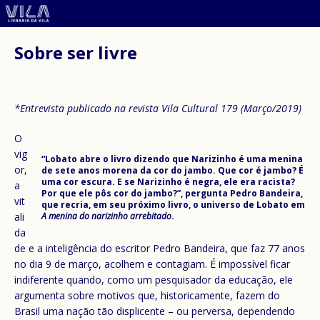
Sobre ser livre
*Entrevista publicado na revista Vila Cultural 179 (Março/2019)
O
vig
“Lobato abre o livro dizendo que Narizinho é uma menina
or,
de sete anos morena da cor do jambo. Que cor é jambo? É
uma cor escura. E se Narizinho é negra, ele era racista?
a
Por que ele pôs cor do jambo?”, pergunta Pedro Bandeira,
vit
que recria, em seu próximo livro, o universo de Lobato em
ali
A menina do narizinho arrebitado
.
da
de e a inteligência do escritor Pedro Bandeira, que faz 77 anos
no dia 9 de março, acolhem e contagiam. É impossível ficar
indiferente quando, como um pesquisador da educação, ele
argumenta sobre motivos que, historicamente, fazem do
Brasil uma nação tão displicente – ou perversa, dependendo