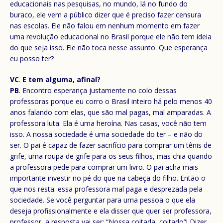
educacionais nas pesquisas, no mundo, lá no fundo do
buraco, ele vem a público dizer que é preciso fazer censura
nas escolas. Ele não falou em nenhum momento em fazer
uma revolução educacional no Brasil porque ele não tem ideia
do que seja isso. Ele não toca nesse assunto. Que esperança
eu posso ter?
VC
.
E tem alguma, afinal?
PB
. Encontro esperança justamente no colo dessas
professoras porque eu corro o Brasil inteiro há pelo menos 40
anos falando com elas, que são mal pagas, mal amparadas. A
professora luta. Ela é uma heroína. Nas casas, você não tem
isso. A nossa sociedade é uma sociedade do ter – e não do
ser. O pai é capaz de fazer sacrifício para comprar um tênis de
grife, uma roupa de grife para os seus filhos, mas chia quando
a professora pede para comprar um livro. O pai acha mais
importante investir no pé do que na cabeça do filho. Então o
que nos resta: essa professora mal paga e desprezada pela
sociedade. Se você perguntar para uma pessoa o que ela
deseja profissionalmente e ela disser que quer ser professora,
professor, a resposta vai ser: “Nossa coitada, coitado”! Dizer