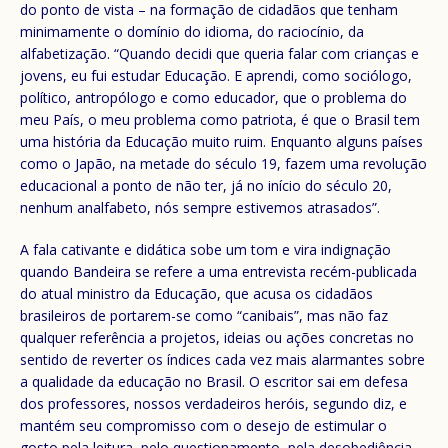
do ponto de vista – na formação de cidadãos que tenham
minimamente o domínio do idioma, do raciocínio, da
alfabetização. “Quando decidi que queria falar com crianças e
jovens, eu fui estudar Educação. E aprendi, como sociólogo,
político, antropólogo e como educador, que o problema do
meu País, o meu problema como patriota, é que o Brasil tem
uma história da Educação muito ruim. Enquanto alguns países
como o Japão, na metade do século 19, fazem uma revolução
educacional a ponto de não ter, já no início do século 20,
nenhum analfabeto, nós sempre estivemos atrasados”.
A fala cativante e didática sobe um tom e vira indignação
quando Bandeira se refere a uma entrevista recém-publicada
do atual ministro da Educação, que acusa os cidadãos
brasileiros de portarem-se como “canibais”, mas não faz
qualquer referência a projetos, ideias ou ações concretas no
sentido de reverter os índices cada vez mais alarmantes sobre
a qualidade da educação no Brasil. O escritor sai em defesa
dos professores, nossos verdadeiros heróis, segundo diz, e
mantém seu compromisso com o desejo de estimular o
gosto pela leitura, pelo questionamento, pela desobediência,