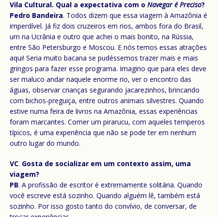
Vila Cultural. Qual a expectativa com o
Navegar é Preciso
?
Pedro Bandeira
. Todos dizem que essa viagem à Amazônia é
imperdível. Já fiz dois cruzeiros em rios, ambos fora do Brasil,
um na Ucrânia e outro que achei o mais bonito, na Rússia,
entre São Petersburgo e Moscou. E nós temos essas atrações
aqui! Seria muito bacana se pudéssemos trazer mais e mais
gringos para fazer esse programa. Imagino que para eles deve
ser maluco andar naquele enorme rio, ver o encontro das
águas, observar crianças segurando jacarezinhos, brincando
com bichos-preguiça, entre outros animais silvestres. Quando
estive numa feira de livros na Amazônia, essas experiências
foram marcantes. Comer um pirarucu, com aqueles temperos
típicos, é uma experiência que não se pode ter em nenhum
outro lugar do mundo.
VC
.
Gosta de socializar em um contexto assim, uma
viagem?
PB
. A profissão de escritor é extremamente solitária. Quando
você escreve está sozinho. Quando alguém lê, também está
sozinho. Por isso gosto tanto do convívio, de conversar, de
trocar experiências.