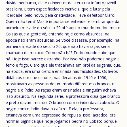
dúvida nenhuma, ele é o inventor da literatura infantojuvenil
brasileira. E tem especificidades incríveis, que é lutar pela
liberdade, pelo novo, pela criatividade. Teve defeitos? Claro.
Quem não tem? Mas é importante entender e lembrar que da
primeira metade do século 20 até aqui o mundo mudou muito.
Coisas que a gente vê, entende hoje como absurdas, na
época não eram absurdas. Se você dissesse, por exemplo, na
primeira metade do século 20, que não havia raças seria
chamado de maluco. Como não há? Todo mundo sabe que
há. Hoje isso parece estranho. Por isso não podemos pegar a
ferro e fogo. Claro que ele trabalhava em prol da eugenia, que,
na época, era uma ciência ensinada nas faculdades. Os livros
didáticos em que estudei, nas décadas de 1940 e 1950,
mostravam as pessoas de um modo diferente: o branco, o
negro e o índio. As raças eram ensinadas e ninguém achava
isso absurdo. Na segunda série, a professora dizia que branco
e preto davam mulato. O branco com o índio dava caboclo. O
negro com o índio dava o cafuzo. E ela, a professora,
ensinava com uma expressão de repulsa. Isso, acredite, era
normal. Significa que hoje jogamos pedra no Lobato porque