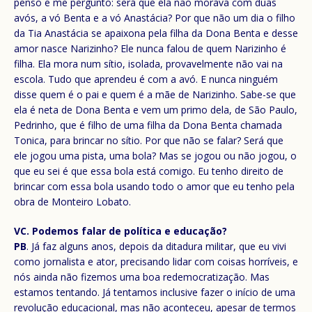
penso e me pergunto: será que ela não morava com duas
avós, a vó Benta e a vó Anastácia? Por que não um dia o filho
da Tia Anastácia se apaixona pela filha da Dona Benta e desse
amor nasce Narizinho? Ele nunca falou de quem Narizinho é
filha. Ela mora num sítio, isolada, provavelmente não vai na
escola. Tudo que aprendeu é com a avó. E nunca ninguém
disse quem é o pai e quem é a mãe de Narizinho. Sabe-se que
ela é neta de Dona Benta e vem um primo dela, de São Paulo,
Pedrinho, que é filho de uma filha da Dona Benta chamada
Tonica, para brincar no sítio. Por que não se falar? Será que
ele jogou uma pista, uma bola? Mas se jogou ou não jogou, o
que eu sei é que essa bola está comigo. Eu tenho direito de
brincar com essa bola usando todo o amor que eu tenho pela
obra de Monteiro Lobato.
VC. Podemos falar de política e educação?
PB
. Já faz alguns anos, depois da ditadura militar, que eu vivi
como jornalista e ator, precisando lidar com coisas horríveis, e
nós ainda não fizemos uma boa redemocratização. Mas
estamos tentando. Já tentamos inclusive fazer o início de uma
revolução educacional, mas não aconteceu, apesar de termos