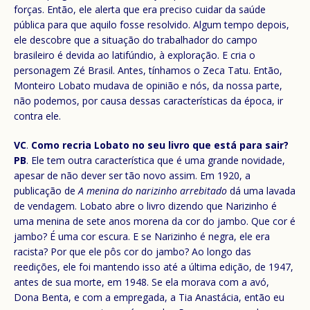
forças. Então, ele alerta que era preciso cuidar da saúde
pública para que aquilo fosse resolvido. Algum tempo depois,
ele descobre que a situação do trabalhador do campo
brasileiro é devida ao latifúndio, à exploração. E cria o
personagem Zé Brasil. Antes, tínhamos o Zeca Tatu. Então,
Monteiro Lobato mudava de opinião e nós, da nossa parte,
não podemos, por causa dessas características da época, ir
contra ele.
VC
.
Como recria Lobato no seu livro que está para sair?
PB
. Ele tem outra característica que é uma grande novidade,
apesar de não dever ser tão novo assim. Em 1920, a
publicação de
A menina do narizinho arrebitado
dá uma lavada
de vendagem. Lobato abre o livro dizendo que Narizinho é
uma menina de sete anos morena da cor do jambo. Que cor é
jambo? É uma cor escura. E se Narizinho é negra, ele era
racista? Por que ele pôs cor do jambo? Ao longo das
reedições, ele foi mantendo isso até a última edição, de 1947,
antes de sua morte, em 1948. Se ela morava com a avó,
Dona Benta, e com a empregada, a Tia Anastácia, então eu