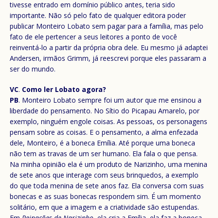
tivesse entrado em domínio público antes, teria sido
importante. Não só pelo fato de qualquer editora poder
publicar Monteiro Lobato sem pagar para a família, mas pelo
fato de ele pertencer a seus leitores a ponto de você
reinventá-lo a partir da própria obra dele. Eu mesmo já adaptei
Andersen, irmãos Grimm, já reescrevi porque eles passaram a
ser do mundo.
VC
.
Como ler Lobato agora?
PB
. Monteiro Lobato sempre foi um autor que me ensinou a
liberdade do pensamento. No Sítio do Picapau Amarelo, por
exemplo, ninguém engole coisas. As pessoas, os personagens
pensam sobre as coisas. E o pensamento, a alma enfezada
dele, Monteiro, é a boneca Emília. Até porque uma boneca
não tem as travas de um ser humano. Ela fala o que pensa.
Na minha opinião ela é um produto de Narizinho, uma menina
de sete anos que interage com seus brinquedos, a exemplo
do que toda menina de sete anos faz. Ela conversa com suas
bonecas e as suas bonecas respondem sim. É um momento
solitário, em que a imagem e a criatividade são estupendas.
Em
Reinações de Narizinho
, ela cria a Emília, ela faz a boneca