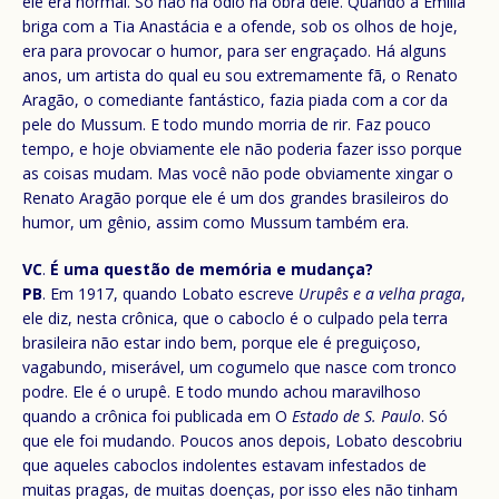
ele era normal. Só não há ódio na obra dele. Quando a Emília
briga com a Tia Anastácia e a ofende, sob os olhos de hoje,
era para provocar o humor, para ser engraçado. Há alguns
anos, um artista do qual eu sou extremamente fã, o Renato
Aragão, o comediante fantástico, fazia piada com a cor da
pele do Mussum. E todo mundo morria de rir. Faz pouco
tempo, e hoje obviamente ele não poderia fazer isso porque
as coisas mudam. Mas você não pode obviamente xingar o
Renato Aragão porque ele é um dos grandes brasileiros do
humor, um gênio, assim como Mussum também era.
VC
.
É uma questão de memória e mudança?
PB
. Em 1917, quando Lobato escreve
Urupês e a velha praga
,
ele diz, nesta crônica, que o caboclo é o culpado pela terra
brasileira não estar indo bem, porque ele é preguiçoso,
vagabundo, miserável, um cogumelo que nasce com tronco
podre. Ele é o urupê. E todo mundo achou maravilhoso
quando a crônica foi publicada em O
Estado de S. Paulo
. Só
que ele foi mudando. Poucos anos depois, Lobato descobriu
que aqueles caboclos indolentes estavam infestados de
muitas pragas, de muitas doenças, por isso eles não tinham