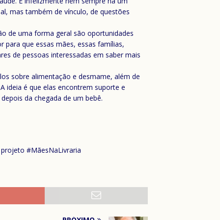
e saúde. E infelizmente nem sempre há um
nal, mas também de vínculo, de questões
uação de uma forma geral são oportunidades
r para que essas mães, essas famílias,
lhares de pessoas interessadas em saber mais
ítulos sobre alimentação e desmame, além de
 A ideia é que elas encontrem suporte e
a depois da chegada de um bebê.
 projeto #MãesNaLivraria
PRÓXIMO