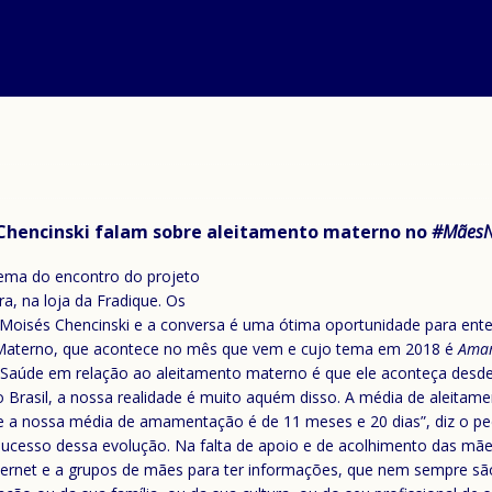
 Chencinski falam sobre aleitamento materno no
#MãesN
ema do encontro do projeto
ra, na loja da Fradique. Os
Moisés Chencinski e a conversa é uma ótima oportunidade para enten
Materno, que acontece no mês que vem e cujo tema em 2018 é
Amam
aúde em relação ao aleitamento materno é que ele aconteça desde a
 Brasil, a nossa realidade é muito aquém disso. A média de aleitame
nossa média de amamentação é de 11 meses e 20 dias”, diz o pedia
sucesso dessa evolução. Na falta de apoio e de acolhimento das mães
nternet e a grupos de mães para ter informações, que nem sempre s