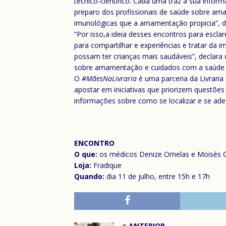
técnico-científico. Cada uma traz a sua infor
preparo dos profissionais de saúde sobre am
imunológicas que a amamentação propicia”, di
“Por isso,a ideia desses encontros para escla
para compartilhar e experiências e tratar da
possam ter crianças mais saudáveis”, declara 
sobre amamentação e cuidados com a saúde na
O
#MãesNaLivraria
é uma parceria da Livraria
apostar em iniciativas que priorizem questõe
informações sobre como se localizar e se ad
ENCONTRO
O que:
os médicos Denize Ornelas e Moisés C
Loja:
Fradique
Quando:
dia 11 de julho, entre 15h e 17h
ANTERIOR