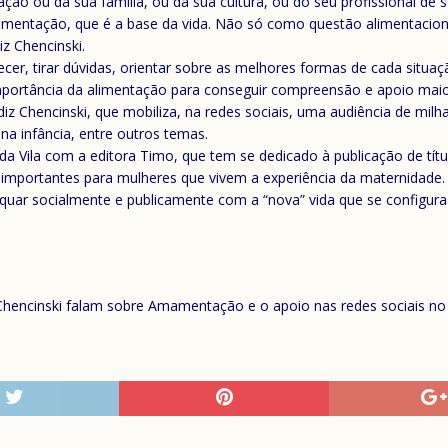
mação ou da sua família, ou da sua cultura, ou do seu profissional d
amentação, que é a base da vida. Não só como questão alimentacio
z Chencinski.
recer, tirar dúvidas, orientar sobre as melhores formas de cada sit
 importância da alimentação para conseguir compreensão e apoio maio
diz Chencinski, que mobiliza, na redes sociais, uma audiência de mi
 infância, entre outros temas.
 da Vila com a editora Timo, que tem se dedicado à publicação de t
s importantes para mulheres que vivem a experiência da maternidade.
equar socialmente e publicamente com a “nova” vida que se configur
hencinski falam sobre Amamentação e o apoio nas redes sociais no