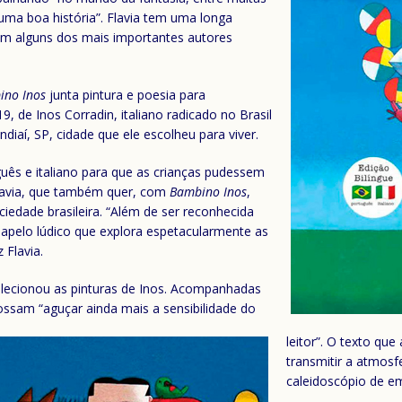
uma boa história”. Flavia tem uma longa
com alguns dos mais importantes autores
ino Inos
junta pintura e poesia para
de Inos Corradin, italiano radicado no Brasil
diaí, SP, cidade que ele escolheu para viver.
uguês e italiano para que as crianças pudessem
Flavia, que também quer, com
Bambino Inos
,
ciedade brasileira. “Além de ser reconhecida
m apelo lúdico que explora espetacularmente as
 Flavia.
elecionou as pinturas de Inos. Acompanhadas
possam “aguçar ainda mais a sensibilidade do
leitor”. O texto q
transmitir a atmosf
caleidoscópio de e