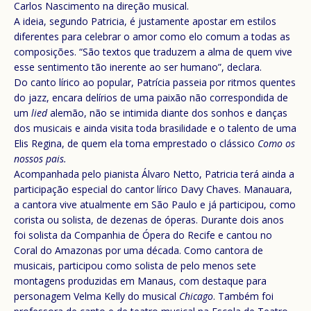
Carlos Nascimento na direção musical.
A ideia, segundo Patricia, é justamente apostar em estilos
diferentes para celebrar o amor como elo comum a todas as
composições. “São textos que traduzem a alma de quem vive
esse sentimento tão inerente ao ser humano”, declara.
Do canto lírico ao popular, Patrícia passeia por ritmos quentes
do jazz, encara delírios de uma paixão não correspondida de
um
lied
alemão, não se intimida diante dos sonhos e danças
dos musicais e ainda visita toda brasilidade e o talento de uma
Elis Regina, de quem ela toma emprestado o clássico
Como os
nossos pais.
Acompanhada pelo pianista Álvaro Netto, Patricia terá ainda a
participação especial do cantor lírico Davy Chaves. Manauara,
a cantora vive atualmente em São Paulo e já participou, como
corista ou solista, de dezenas de óperas. Durante dois anos
foi solista da Companhia de Ópera do Recife e cantou no
Coral do Amazonas por uma década. Como cantora de
musicais, participou como solista de pelo menos sete
montagens produzidas em Manaus, com destaque para
personagem Velma Kelly do musical
Chicago
. Também foi