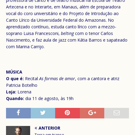
professora de canto e de teatro musical na Escola de Teatro
Artecena e no Interarte, em Manaus, além de preparadora
vocal do coro universitário e do Projeto de Introdução ao
Canto Lírico da Universidade Federal do Amazonas. No
aprendizado contínuo, estuda canto lírico com a mezzo-
soprano Luisa Francesconi,
belting
com o tenor Carlos
Nascimento, e faz aula de jazz com Kátia Barros e sapateado
com Marina Carrijo.
MÚSICA
O que é:
Recital
As formas de amor
, com a cantora e atriz
Patricia Botelho
Loja:
Lorena
Quando:
dia 11 de agosto, às 19h
ANTERIOR
Terra em transe