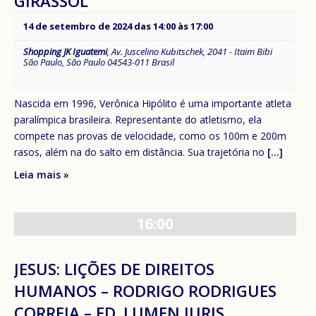
GIRASSOL
14 de setembro de 2024 das 14:00
às
17:00
Shopping JK Iguatemi
,
Av. Juscelino Kubitschek, 2041 - Itaim Bibi
São Paulo
,
São Paulo
04543-011
Brasil
Nascida em 1996, Verônica Hipólito é uma importante atleta
paralímpica brasileira. Representante do atletismo, ela
compete nas provas de velocidade, como os 100m e 200m
rasos, além na do salto em distância. Sua trajetória no
[...]
Leia mais »
16:00
JESUS: LIÇÕES DE DIREITOS
HUMANOS – RODRIGO RODRIGUES
CORREIA – ED. LUMEN JURIS