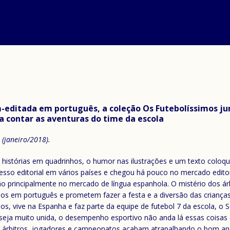
m-editada em português, a coleção Os Futebolíssimos j
a contar as aventuras do time da escola
 (janeiro/2018).
histórias em quadrinhos, o humor nas ilustrações e um texto coloquia
sso editorial em vários países e chegou há pouco no mercado editoria
 principalmente no mercado de língua espanhola. O mistério dos árb
dos em português e prometem fazer a festa e a diversão das criança
, vive na Espanha e faz parte da equipe de futebol 7 da escola, o So
eja muito unida, o desempenho esportivo não anda lá essas coisas e 
do árbitros, jogadores e campeonatos acabam atrapalhando o bom an