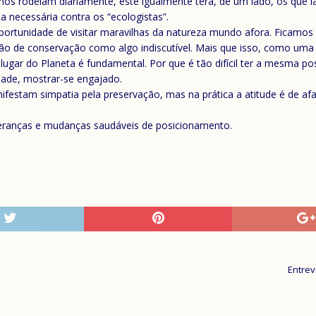
s rodeiam diariamente, este igualmente terá, de um lado, os que l
 necessária contra os “ecologistas”.
ortunidade de visitar maravilhas da natureza mundo afora. Ficamo
isão de conservação como algo indiscutível. Mais que isso, como uma
lugar do Planeta é fundamental. Por que é tão difícil ter a mesma po
idade, mostrar-se engajado.
ifestam simpatia pela preservação, mas na prática a atitude é de a
ranças e mudanças saudáveis de posicionamento.
Entrev