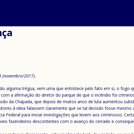
nça
63 (novembro/2017).
arão alguma trégua, vem uma que entristece pelo fato em si, o fog
com a afirmação do diretor do parque de que o incêndio foi crimino
são da Chapada, que depois de muitos anos de luta aumentou substa
itores à ideia falassem claramente que se tal decisão fosse mesmo a
cia Federal para iniciar investigações que levem aos criminosos. 
eis fazendeiros descontentes com o avanço do cerrado e consequent