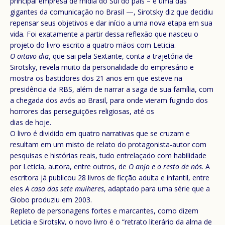
principal empresa de mídia do Sul do país – e uma das
gigantes da comunicação no Brasil —, Sirotsky diz que decidiu
repensar seus objetivos e dar início a uma nova etapa em sua
vida. Foi exatamente a partir dessa reflexão que nasceu o
projeto do livro escrito a quatro mãos com Leticia.
O oitavo dia
, que sai pela Sextante, conta a trajetória de
Sirotsky, revela muito da personalidade do empresário e
mostra os bastidores dos 21 anos em que esteve na
presidência da RBS, além de narrar a saga de sua família, com
a chegada dos avós ao Brasil, para onde vieram fugindo dos
horrores das perseguições religiosas, até os
dias de hoje.
O livro é dividido em quatro narrativas que se cruzam e
resultam em um misto de relato do protagonista-autor com
pesquisas e histórias reais, tudo entrelaçado com habilidade
por Leticia, autora, entre outros, de
O anjo e o resto de nós
. A
escritora já publicou 28 livros de ficção adulta e infantil, entre
eles
A casa das sete mulheres
, adaptado para uma série que a
Globo produziu em 2003.
Repleto de personagens fortes e marcantes, como dizem
Leticia e Sirotsky, o novo livro é o “retrato literário da alma de