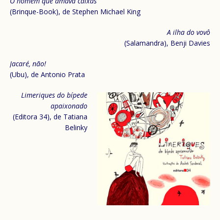
O homem que amava caixas
(Brinque-Book), de Stephen Michael King
A ilha do vovô
(Salamandra), Benji Davies
Jacaré, não!
(Ubu), de Antonio Prata
Limeriques do bípede
apaixonado
(Editora 34), de Tatiana
Belinky