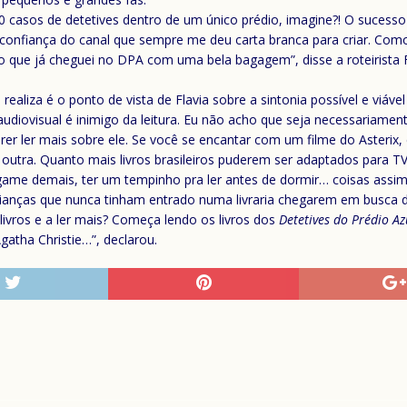
casos de detetives dentro de um único prédio, imagine?! O sucesso
a confiança do canal que sempre me deu carta branca para criar. Com
 que já cheguei no DPA com uma bela bagagem”, disse a roteirista Fl
ealiza é o ponto de vista de Flavia sobre a sintonia possível e viável
 audiovisual é inimigo da leitura. Eu não acho que seja necessariam
r ler mais sobre ele. Se você se encantar com um filme do Asterix, é
 outra. Quanto mais livros brasileiros puderem ser adaptados para T
 game demais, ter um tempinho pra ler antes de dormir… coisas assim
crianças que nunca tinham entrado numa livraria chegarem em busca d
ivros e a ler mais? Começa lendo os livros dos
Detetives do Prédio Az
Agatha Christie…”, declarou.