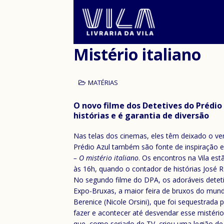
Mistério italiano
MATÉRIAS
O novo filme dos Detetives do Prédio
histórias e é garantia de diversão
Nas telas dos cinemas, eles têm deixado o ver
Prédio Azul também são fonte de inspiração e
– O mistério italiano
. Os encontros na Vila es
às 16h, quando o contador de histórias José R
No segundo filme do DPA, os adoráveis detet
Expo-Bruxas, a maior feira de bruxos do mundo
Berenice (Nicole Orsini), que foi sequestra
fazer e acontecer até desvendar esse mistéri
que, como seriado de TV, criou uma legião de