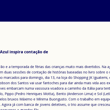
 Azul inspira contação de
ão e a temporada de férias das crianças muito mais divertidos. Na ag
m duas sessões de contação de histórias baseadas no livro sobre o
tão marcados para domingo, dia 13, na loja do Shopping JK Iguatemi,
obson dos Santos vai usar fantoches para dar ainda mais vida aos ex
ives embarcam numa vassoura voadora a caminho da Itália para ten
, Pippo (Pedro Henriques Motta), Bento (Anderson Lima) e Sol (Letíc
da pelos bruxos Máximo e Mínima Buongusto. Com o trabalho em equip
o. Agora já com banca de jovens detetives, o trio assume que cresce
 pequenos e grandes fãs.