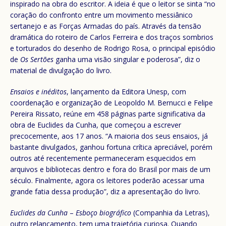
inspirado na obra do escritor. A ideia é que o leitor se sinta “no
coração do confronto entre um movimento messiânico
sertanejo e as Forças Armadas do país. Através da tensão
dramática do roteiro de Carlos Ferreira e dos traços sombrios
e torturados do desenho de Rodrigo Rosa, o principal episódio
de
Os Sertões
ganha uma visão singular e poderosa”, diz o
material de divulgação do livro.
Ensaios e inéditos
, lançamento da Editora Unesp, com
coordenação e organização de Leopoldo M. Bernucci e Felipe
Pereira Rissato, reúne em 458 páginas parte significativa da
obra de Euclides da Cunha, que começou a escrever
precocemente, aos 17 anos. “A maioria dos seus ensaios, já
bastante divulgados, ganhou fortuna crítica apreciável, porém
outros até recentemente permaneceram esquecidos em
arquivos e bibliotecas dentro e fora do Brasil por mais de um
século. Finalmente, agora os leitores poderão acessar uma
grande fatia dessa produção”, diz a apresentação do livro.
Euclides da Cunha
–
Esboço biográfico
(Companhia da Letras),
outro relançamento, tem uma trajetória curiosa. Quando