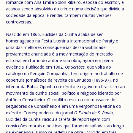
romance com Ana Emília Solon Ribeiro, esposa do escritor, e
acabou sendo absolvido do crime numa decisão que dividiu a
sociedade da época. E rendeu também muitas versões
controversas.
Nascido em 1866, Euclides da Cunha acaba de ser
homenageado na Festa Literária Internacional de Paraty e
uma das melhores consequências dessa visibilidade
previamente anunciada é a movimentação do mercado
editorial em torno do autor e sua obra, agora em plena
evidência. Publicado em 1902,
Os Sertões
, que volta ao
catálogo da Penguin Companhia, tem origem no trabalho de
cobertura jornalística da revolta de Canudos (1896-97), no
interior da Bahia. Opunha o exército e o governo brasileiro ao
movimento de cunho social, político e religioso liderado por
Antônio Conselheiro. O conflito resultou no massacre dos
seguidores de Conselheiro e em uma vergonhosa vitória do
exército. Correspondente do jornal
O Estado de S. Paulo
,
Euclides da Cunha iniciou a tarefa de reportagem com
convicções morais e políticas que foram desafiadas ao longo
da experiência. E isso se refletiu na obra. Dividido em três