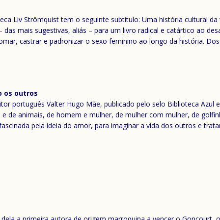
eca Liv Strömquist tem o seguinte subtítulo: Uma história cultural da
 das mais sugestivas, aliás – para um livro radical e catártico ao de
omar, castrar e padronizar o sexo feminino ao longo da história. Do
o os outros
ritor português Valter Hugo Mãe, publicado pelo selo Biblioteca Azul 
e de animais, de homem e mulher, de mulher com mulher, de golfinho
 fascinada pela ideia do amor, para imaginar a vida dos outros e trata
ez dela a primeira autora de origem marroquina a vencer o Goncourt, 