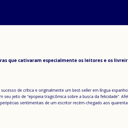
as que cativaram especialmente os leitores e os livreiro
, sucesso de crítica e originalmente um best-seller em língua espanh
om seu jeito de “epopeia tragicômica sobre a busca da felicidade”. A
 peripécias sentimentais de um escritor recém-chegado aos quaren