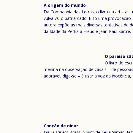
A origem do mundo
Da Companhia das Letras, o livro da artista su
vulva vs. o patriarcado. É só uma provocação –
autora expõe as mais diversas tentativas de d
da Idade da Pedra a Freud e Jean-Paul Sartre.
O paraíso sã
O livro do esc
menina na observação de casais – de pessoas 
adorável, diga-se – é usar a voz da inocência,
Canção de ninar
Da Tusquets Brasil, o livro de Leïla Slimani f